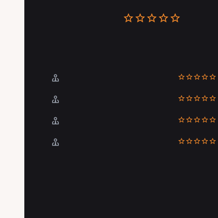
Recensioni
0 Recensio
La valutazione dei pazienti
Puntualità
Comunicazione
Posizione
Esperienza