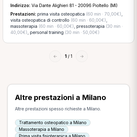
Indirizzo:
Via Dante Alighieri 81 - 20096 Pioltello (MI)
Prestazioni:
prima visita osteopatica
(60 min · 70,00€)
,
visita osteopatica di controllo
(60 min · 60,00€)
,
massoterapia
(60 min · 60,00€)
,
pressoterapia
(30 min ·
40,00€)
,
personal training
(30 min · 50,00€)
←
1
/ 1
→
Altre prestazioni a Milano
Altre prestazioni spesso richieste a Milano.
Trattamento osteopatico a Milano
Massoterapia a Milano
Prima visita fisioterapica a Milano