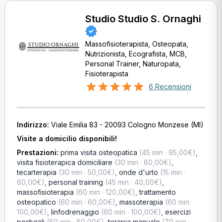
Studio Studio S. Ornaghi
Massofisioterapista, Osteopata,
Nutrizionista, Ecografista, MCB,
Personal Trainer, Naturopata,
Fisioterapista
6 Recensioni
Indirizzo:
Viale Emilia 83 - 20093 Cologno Monzese (MI)
Visite a domicilio disponibili!
Prestazioni:
prima visita osteopatica
(45 min · 95,00€)
,
visita fisioterapica domiciliare
(30 min · 80,00€)
,
tecarterapia
(30 min · 50,00€)
,
onde d'urto
(15 min ·
60,00€)
,
personal training
(45 min · 40,00€)
,
massofisioterapia
(60 min · 120,00€)
,
trattamento
osteopatico
(60 min · 60,00€)
,
massoterapia
(60 min ·
100,00€)
,
linfodrenaggio
(60 min · 100,00€)
,
esercizi
posturali
(60 min · 80,00€)
,
terapia manuale
(70 min ·