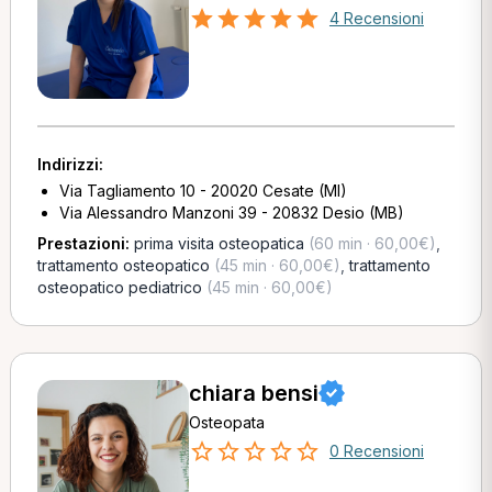
4 Recensioni
Indirizzi:
Via Tagliamento 10 - 20020 Cesate (MI)
Via Alessandro Manzoni 39 - 20832 Desio (MB)
Prestazioni:
prima visita osteopatica
(60 min · 60,00€)
,
trattamento osteopatico
(45 min · 60,00€)
,
trattamento
osteopatico pediatrico
(45 min · 60,00€)
chiara bensi
Osteopata
0 Recensioni