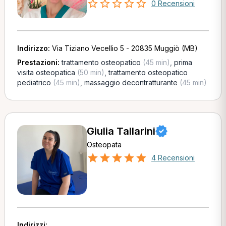
0 Recensioni
Indirizzo:
Via Tiziano Vecellio 5 - 20835 Muggiò (MB)
Prestazioni:
trattamento osteopatico
(45 min)
,
prima
visita osteopatica
(50 min)
,
trattamento osteopatico
pediatrico
(45 min)
,
massaggio decontratturante
(45 min)
Giulia Tallarini
Osteopata
4 Recensioni
Indirizzi: