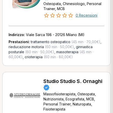
Osteopata, Chinesiologo, Personal
Trainer, MCB
0 Recensioni
Indirizzo:
Viale Sarca 198 - 20126 Milano (MI)
Prestazioni:
trattamento osteopatico
(45 min · 70,00€)
,
rieducazione motoria
(60 min · 50,00€)
,
ginnastica
posturale
(60 min · 50,00€)
,
massoterapia
(45 min ·
60,00€)
,
crioterapia
(60 min · 80,00€)
Studio Studio S. Ornaghi
Massofisioterapista, Osteopata,
Nutrizionista, Ecografista, MCB,
Personal Trainer, Naturopata,
Fisioterapista