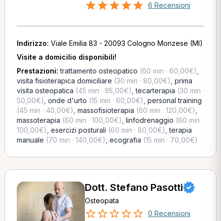
6 Recensioni
Indirizzo:
Viale Emilia 83 - 20093 Cologno Monzese (MI)
Visite a domicilio disponibili!
Prestazioni:
trattamento osteopatico
(60 min · 60,00€)
,
visita fisioterapica domiciliare
(30 min · 80,00€)
,
prima
visita osteopatica
(45 min · 95,00€)
,
tecarterapia
(30 min ·
50,00€)
,
onde d'urto
(15 min · 60,00€)
,
personal training
(45 min · 40,00€)
,
massofisioterapia
(60 min · 120,00€)
,
massoterapia
(60 min · 100,00€)
,
linfodrenaggio
(60 min ·
100,00€)
,
esercizi posturali
(60 min · 80,00€)
,
terapia
manuale
(70 min · 140,00€)
,
ecografia
(15 min · 70,00€)
Dott. Stefano Pasotti
Osteopata
0 Recensioni