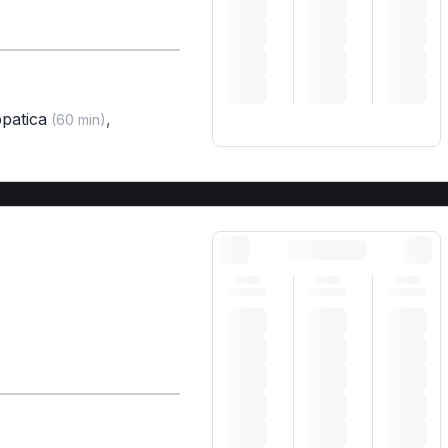
opatica
,
(60 min)
)