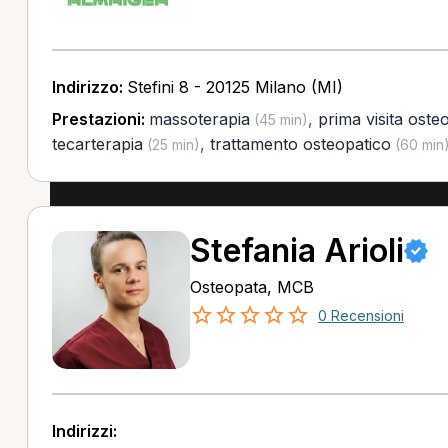
Indirizzo:
Stefini 8 - 20125 Milano (MI)
Prestazioni:
massoterapia
,
prima visita oste
(45 min)
tecarterapia
,
trattamento osteopatico
(25 min)
(60 min
Stefania Arioli
Osteopata, MCB
0 Recensioni
Indirizzi: