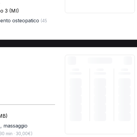
)
o 3 (MI)
mento osteopatico
(45
(MB)
,
massaggio
)
30 min · 30,00€)