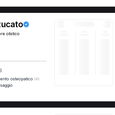
zucato
e olistico
)
mento osteopatico
(45
saggio