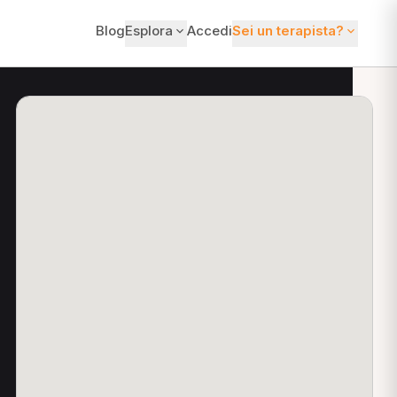
Blog
Esplora
Accedi
Sei un terapista?
ti?