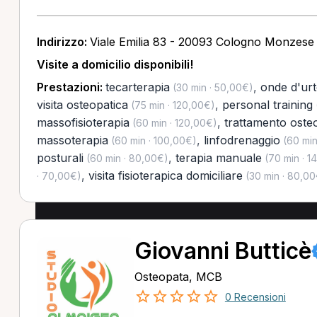
Indirizzo:
Viale Emilia 83 - 20093 Cologno Monzese
Visite a domicilio disponibili!
Prestazioni:
tecarterapia
,
onde d'ur
(30 min · 50,00€)
visita osteopatica
,
personal training
(75 min · 120,00€)
massofisioterapia
,
trattamento oste
(60 min · 120,00€)
massoterapia
,
linfodrenaggio
(60 min · 100,00€)
(60 min
posturali
,
terapia manuale
(60 min · 80,00€)
(70 min · 1
,
visita fisioterapica domiciliare
· 70,00€)
(30 min · 80,00
Giovanni Butticè
Osteopata, MCB
0 Recensioni