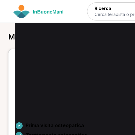
Ricerca
MCB a Milano
Osteopata MCB a Milano - cerca e
Se cerchi un osteopata o un terapista MCB a Milano, q
prenotabili online: dalla prima visita osteopatica al 
confrontare approcci e servizi e scegliere l’orario ch
Tra le opzioni ricorrenti troverai tecarterapia, linf
decontratturanti, indicati per problemi come cervical
miofasciali.
Prima visita osteopatica
Trattamento osteopatico