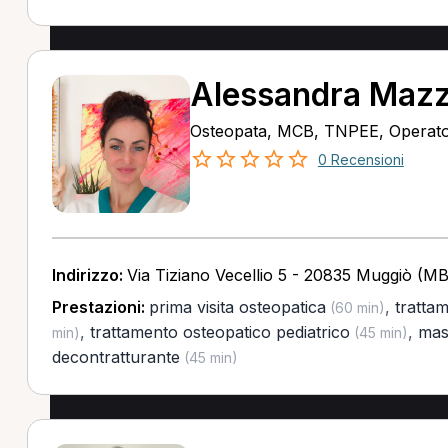
Alessandra Maz
Osteopata, MCB, TNPEE, Operator
0 Recensioni
Indirizzo:
Via Tiziano Vecellio 5 - 20835 Muggiò (MB
Prestazioni:
prima visita osteopatica
,
tratta
(60 min)
,
trattamento osteopatico pediatrico
,
mas
min)
(45 min)
decontratturante
(45 min)