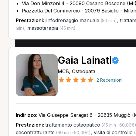
Via Don Minzoni 4 - 20090 Cesano Boscone (MI
Piazzetta Del Commercio - 20079 Basiglio - Milan
Prestazioni:
linfodrenaggio manuale
,
tratta
(50 min)
,
massoterapia
min)
(45 min)
Gaia Lainati
MCB, Osteopata
2 Recensioni
Indirizzo:
Via Giuseppe Saragat 6 - 20835 Muggiò 
Prestazioni:
trattamento osteopatico
(45 min · 60,00€
decontratturante
,
visita di controllo
(60 min · 50,00€)
(