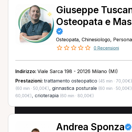
Giuseppe Tuscan
Osteopata e Mas
Osteopata, Chinesiologo, Persona
0 Recensioni
Indirizzo:
Viale Sarca 198 - 20126 Milano (MI)
Prestazioni:
trattamento osteopatico
(45 min · 70,00€
,
ginnastica posturale
(60 min · 50,00€)
(60 min · 50,00€)
,
crioterapia
60,00€)
(60 min · 80,00€)
Andrea Sponza