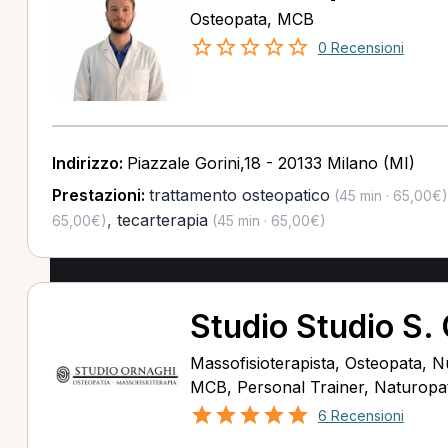
Osteopata, MCB
0 Recensioni
Indirizzo:
Piazzale Gorini,18 - 20133 Milano (MI)
Prestazioni:
trattamento osteopatico
(45 min · 65,00€)
,
tecarterapia
65,00€)
(45 min · 65,00€)
Studio Studio S.
Massofisioterapista, Osteopata, Nu
MCB, Personal Trainer, Naturopata
6 Recensioni