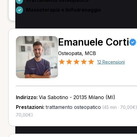
Massoterapia e linfodrenaggio
Emanuele Corti
Osteopata, MCB
12 Recensioni
Indirizzo:
Via Sabotino - 20135 Milano (MI)
Prestazioni:
trattamento osteopatico
(45 min · 70,00€
70,00€)