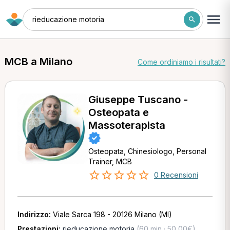
rieducazione motoria
MCB a Milano
Come ordiniamo i risultati?
Giuseppe Tuscano -
Osteopata e
Massoterapista
Osteopata, Chinesiologo, Personal
Trainer, MCB
0 Recensioni
Indirizzo:
Viale Sarca 198 - 20126 Milano (MI)
Prestazioni:
rieducazione motoria
(60 min · 50,00€)
,