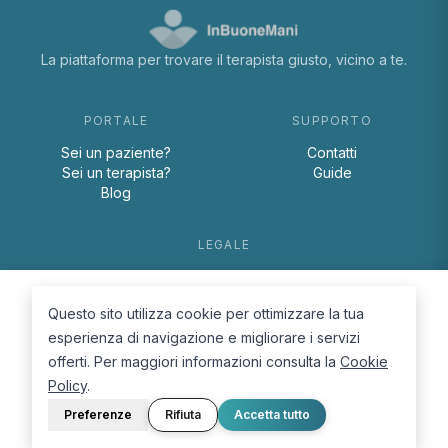
La piattaforma per trovare il terapista giusto, vicino a te.
PORTALE
SUPPORTO
Sei un paziente?
Contatti
Sei un terapista?
Guide
Blog
LEGALE
Termini e condizioni
Privacy Policy
Questo sito utilizza cookie per ottimizzare la tua
Cookie Policy
esperienza di navigazione e migliorare i servizi
offerti. Per maggiori informazioni consulta la
Cookie
Policy
.
Preferenze
Rifiuta
Accetta tutto
© 2026 D.Lab S.r.l. — InBuoneMani