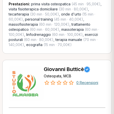
Prestazioni:
prima visita osteopatica
(45 min · 95,00€)
,
visita fisioterapica domiciliare
(30 min · 80,00€)
,
tecarterapia
(30 min · 50,00€)
,
onde d'urto
(15 min ·
60,00€)
,
personal training
(45 min · 40,00€)
,
massofisioterapia
(60 min · 120,00€)
,
trattamento
osteopatico
(60 min · 60,00€)
,
massoterapia
(60 min ·
100,00€)
,
linfodrenaggio
(60 min · 100,00€)
,
esercizi
posturali
(60 min · 80,00€)
,
terapia manuale
(70 min ·
140,00€)
,
ecografia
(15 min · 70,00€)
Giovanni Butticè
Osteopata, MCB
0 Recensioni