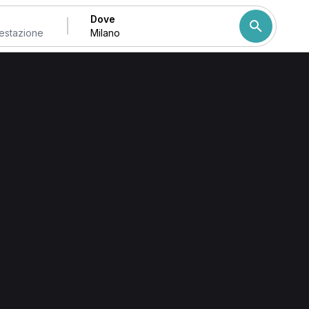
Dove
Come ordiniamo i risulta
 trovi professionisti e studi che offrono valutazione e
ere disponibilità e inviare la richiesta per fissare
sioterapica/osteopatica
, trattamenti manuali come
i come tecarterapia e laserterapia.
vicalgie, traumi sportivi e riabilitazione post-intervento; la
dute successive di fisiokinesiterapia o trattamento