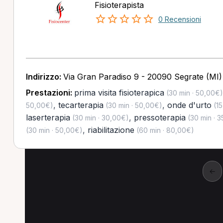
Fisioterapista
0 Recensioni
Indirizzo:
Via Gran Paradiso 9 - 20090 Segrate (MI)
Prestazioni:
prima visita fisioterapica
(30 min · 50,00€)
,
tecarterapia
,
onde d'urto
50,00€)
(30 min · 50,00€)
(15
laserterapia
,
pressoterapia
(30 min · 30,00€)
(30 min · 
,
riabilitazione
(30 min · 50,00€)
(60 min · 80,00€)
←