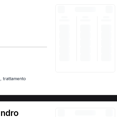
,
trattamento
)
andro