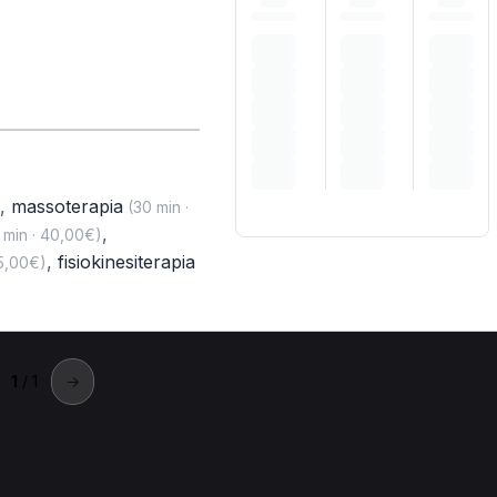
,
massoterapia
(30 min ·
,
 min · 40,00€)
,
fisiokinesiterapia
35,00€)
1
/ 1
→