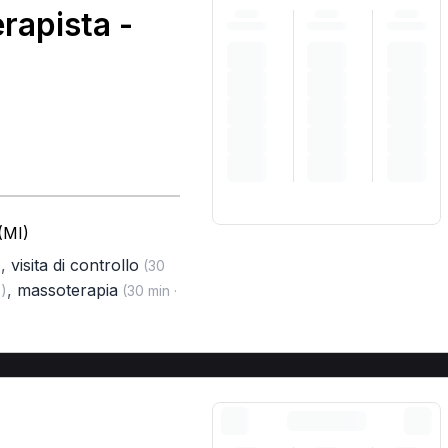
erapista -
(MI)
,
visita di controllo
)
(30
,
massoterapia
)
(30 min ·