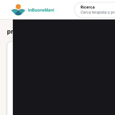
Ricerca
prima visita fisioterapica a Milano
Prima visita fisioterapica a Milano
Se cerchi una prima visita fisioterapica a Milano, qui
prenotazione online: puoi confrontare prestazioni, ved
l'appuntamento.
Tra le opzioni più comuni ci sono la
valutazione fi
massoterapia e terapia manuale, e terapie strumental
Molti specialisti indicano esperienza su lombalgie, cer
prenotazione copre sia la prima valutazione sia le se
fisioterapico.