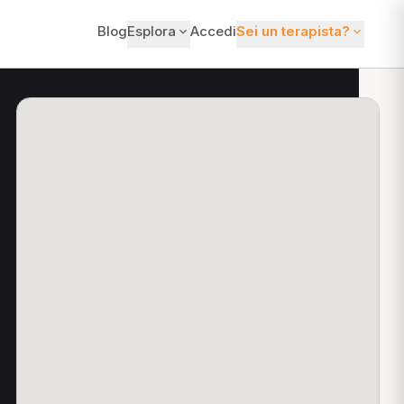
Blog
Esplora
Accedi
Sei un terapista?
ti?