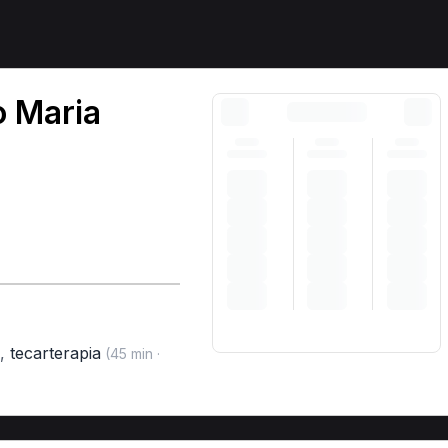
o Maria
,
tecarterapia
(45 min ·