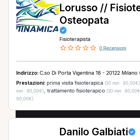
Lorusso // Fisiot
Osteopata
Fisioterapista
0 Recensioni
Indirizzo:
C.so Di Porta Vigentina 18 - 20122 Milano 
Prestazioni:
prima visita fisioterapica
(30 min · 90,00€
,
trattamento fisioterapico
min · 90,00€)
(30 min · 60,00€
90,00€)
Danilo Galbiati