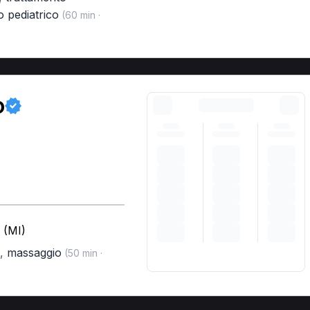
o pediatrico
(60 min ·
o
 (MI)
,
massaggio
(50 min ·