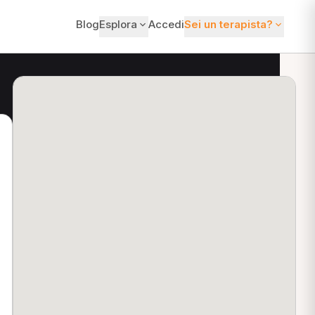
Blog
Esplora
Accedi
Sei un terapista?
ti?