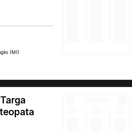
glio (MI)
)
 Targa
steopata