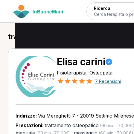
Ricerca
trattamento osteopatico a Corbetta
Elisa carini
Fisioterapista, Osteopata
7 Recensioni
Indirizzo:
Via Mereghetti 7 - 20019 Settimo Milanese
Prestazioni:
trattamento osteopatico
(60 min · 70,00€
manuale
,
massaggio
(60 min · 70,00€)
(60 min · 70,00€)