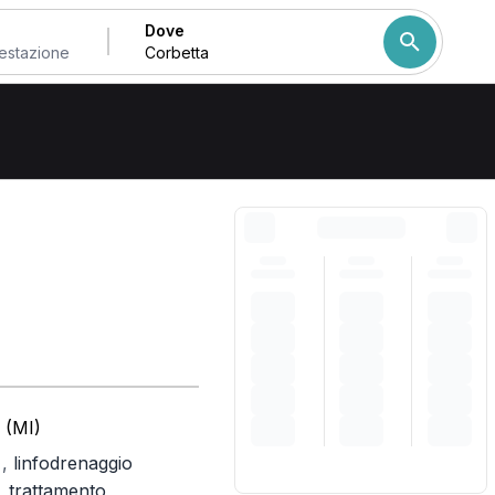
Dove
Come ordiniamo i risulta
 (MI)
,
linfodrenaggio
)
,
trattamento