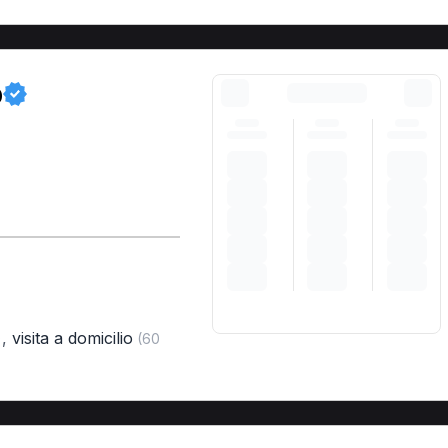
o
,
visita a domicilio
)
(60