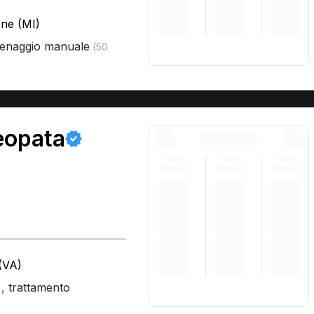
ne (MI)
renaggio manuale
(50
teopata
(VA)
,
trattamento
)