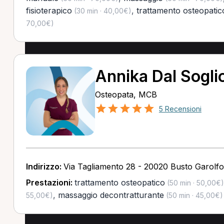
fisioterapico
,
trattamento osteopatic
(30 min · 40,00€)
70,00€)
Annika Dal Sogli
Osteopata, MCB
5 Recensioni
Indirizzo:
Via Tagliamento 28 - 20020 Busto Garolfo
Prestazioni:
trattamento osteopatico
(50 min · 50,00€)
,
massaggio decontratturante
55,00€)
(50 min · 45,00€)