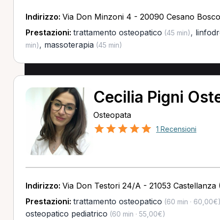
Indirizzo:
Via Don Minzoni 4 - 20090 Cesano Bosco
Prestazioni:
trattamento osteopatico
,
linfod
(45 min)
,
massoterapia
min)
(45 min)
Cecilia Pigni Os
Osteopata
1 Recensioni
Indirizzo:
Via Don Testori 24/A - 21053 Castellanza 
Prestazioni:
trattamento osteopatico
(60 min · 60,00€
osteopatico pediatrico
(60 min · 55,00€)