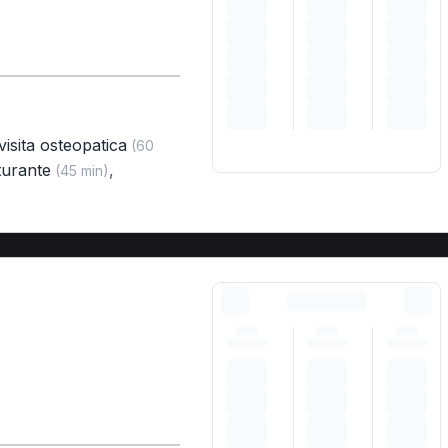
visita osteopatica
(60
turante
,
(45 min)