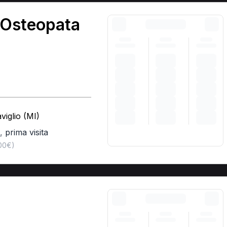
 Osteopata
iglio (MI)
,
prima visita
,00€)