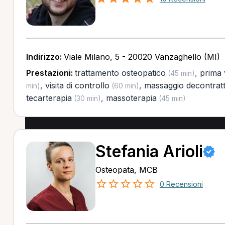
Indirizzo:
Viale Milano, 5 - 20020 Vanzaghello (MI)
Prestazioni:
trattamento osteopatico
,
prima 
(45 min)
,
visita di controllo
,
massaggio decontrat
min)
(60 min)
tecarterapia
,
massoterapia
(30 min)
(45 min)
Stefania Arioli
Osteopata, MCB
0 Recensioni