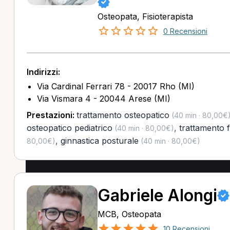
Osteopata, Fisioterapista
0 Recensioni
Indirizzi:
Via Cardinal Ferrari 78 - 20017 Rho (MI)
Via Vismara 4 - 20044 Arese (MI)
Prestazioni:
trattamento osteopatico
(40 min · 80,00€
osteopatico pediatrico
,
trattamento f
(40 min · 80,00€)
,
ginnastica posturale
80,00€)
(40 min · 80,00€)
Gabriele Alongi
MCB, Osteopata
10 Recensioni