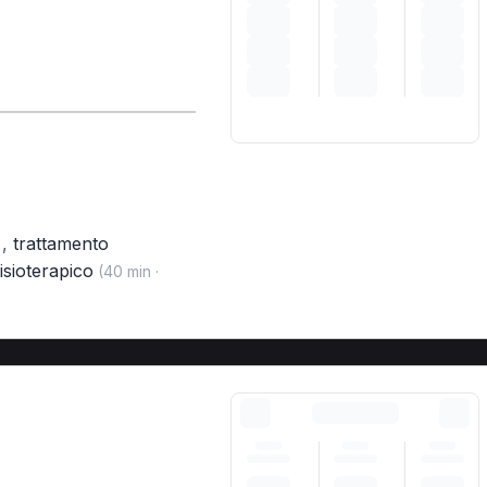
,
trattamento
)
isioterapico
(40 min ·