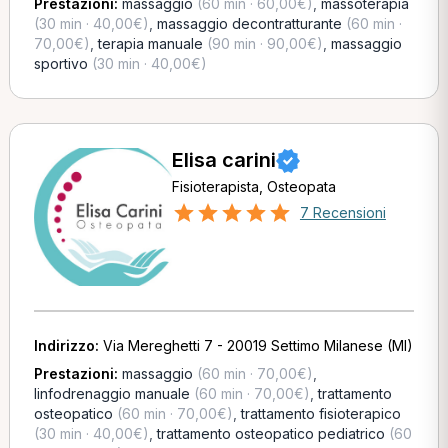
Prestazioni:
massaggio
(60 min · 60,00€)
,
massoterapia
(30 min · 40,00€)
,
massaggio decontratturante
(60 min ·
70,00€)
,
terapia manuale
(90 min · 90,00€)
,
massaggio
sportivo
(30 min · 40,00€)
Elisa carini
Fisioterapista, Osteopata
7 Recensioni
Indirizzo:
Via Mereghetti 7 - 20019 Settimo Milanese (MI)
Prestazioni:
massaggio
(60 min · 70,00€)
,
linfodrenaggio manuale
(60 min · 70,00€)
,
trattamento
osteopatico
(60 min · 70,00€)
,
trattamento fisioterapico
(30 min · 40,00€)
,
trattamento osteopatico pediatrico
(60