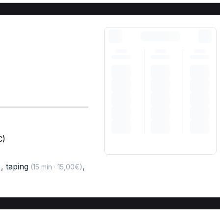
C)
,
taping
,
)
(15 min · 15,00€)