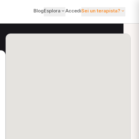
Blog
Esplora
Accedi
Sei un terapista?
ti?