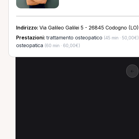
Indirizzo:
Via Galileo Galilei 5 - 26845 Codogno (LO)
Prestazioni:
trattamento osteopatico
(45 min · 50,00€)
osteopatica
(60 min · 60,00€)
←
Specializzazioni popo
Le specializzazioni più cercate a Chignolo P