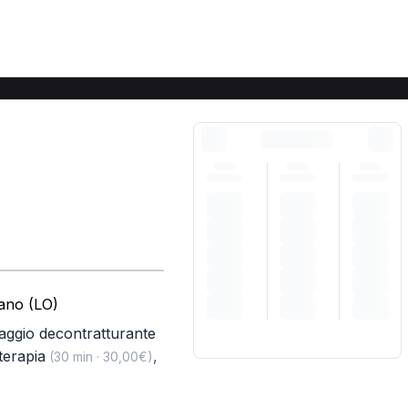
iano (LO)
ggio decontratturante
terapia
,
(30 min · 30,00€)