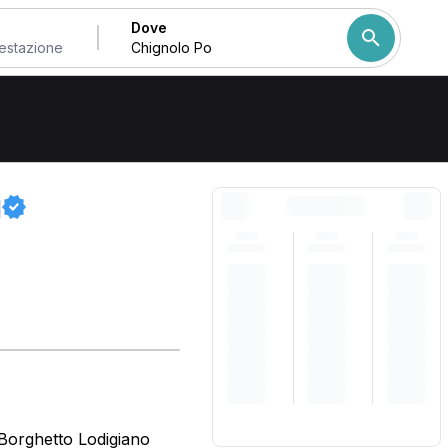
Dove
Come ordiniamo i risulta
i
 Borghetto Lodigiano