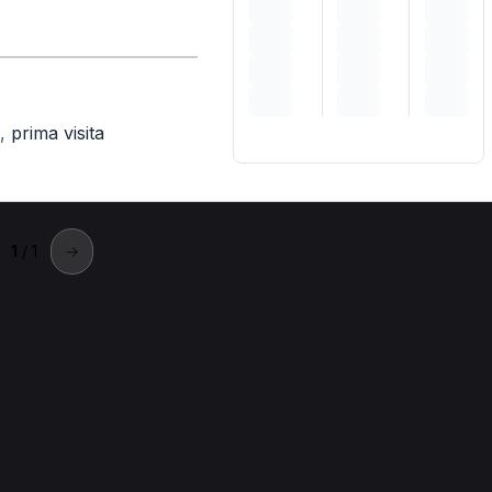
,
prima visita
1
/ 1
→
lari a Chignolo Po
o.