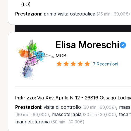
(LO)
Prestazioni:
prima visita osteopatica
(45 min · 60,00€)
Elisa Moreschi
MCB
7 Recensioni
Indirizzo:
Via Xxv Aprile N 12 - 26816 Ossago Lodig
Prestazioni:
visita di controllo
,
massa
(60 min · 60,00€)
,
massoterapia
,
tecar
(60 min · 60,00€)
(30 min · 30,00€)
magnetoterapia
(60 min · 30,00€)