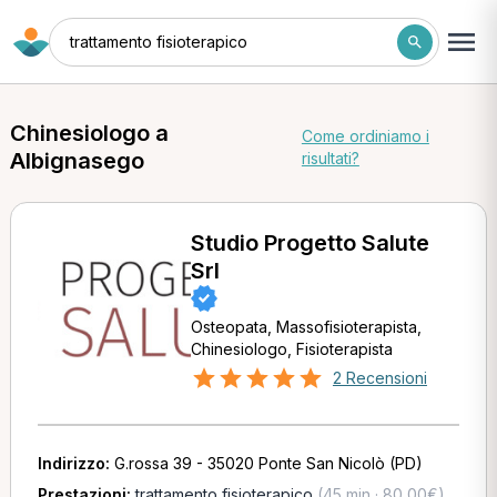
trattamento fisioterapico
Chinesiologo a
Come ordiniamo i
Albignasego
risultati?
Studio Progetto Salute
Srl
Osteopata, Massofisioterapista,
Chinesiologo, Fisioterapista
2 Recensioni
Indirizzo:
G.rossa 39 - 35020 Ponte San Nicolò (PD)
Prestazioni:
trattamento fisioterapico
(45 min · 80,00€)
,