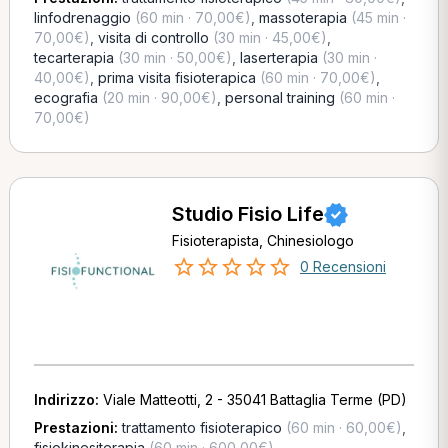
linfodrenaggio
(60 min · 70,00€)
,
massoterapia
(45 min ·
70,00€)
,
visita di controllo
(30 min · 45,00€)
,
tecarterapia
(30 min · 50,00€)
,
laserterapia
(30 min ·
40,00€)
,
prima visita fisioterapica
(60 min · 70,00€)
,
ecografia
(20 min · 90,00€)
,
personal training
(60 min ·
70,00€)
Studio Fisio Life
Fisioterapista, Chinesiologo
0 Recensioni
Indirizzo:
Viale Matteotti, 2 - 35041 Battaglia Terme (PD)
Prestazioni:
trattamento fisioterapico
(60 min · 60,00€)
,
fisiokinesiterapia
(60 min · 600,00€)