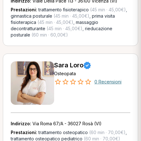
Indirizzo:
Viale Della Pace 113 - 36100 Vicenza (VI)
Prestazioni:
trattamento fisioterapico
(45 min · 45,00€)
,
ginnastica posturale
(45 min · 45,00€)
,
prima visita
fisioterapica
(45 min · 45,00€)
,
massaggio
decontratturante
(45 min · 45,00€)
,
rieducazione
posturale
(60 min · 60,00€)
Sara Loro
Osteopata
0 Recensioni
Indirizzo:
Via Roma 67/A - 36027 Rosà (VI)
Prestazioni:
trattamento osteopatico
(60 min · 70,00€)
,
trattamento osteopatico pediatrico
(60 min · 70,00€)