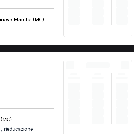
tanova Marche (MC)
a (MC)
,
rieducazione
)