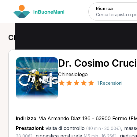
Ricerca
Chinesiologo a Fermo
Dr. Cosimo Cruci
Chinesiologo
1 Recensioni
Indirizzo:
Via Armando Diaz 186 - 63900 Fermo (F
Prestazioni:
visita di controllo
,
masso
(40 min · 30,00€)
,
ginnastica posturale
,
rieduca
28,00€)
(45 min · 16,25€)