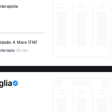
oterapista
'elpidio A Mare (FM)
terapia
(30 min ·
glia