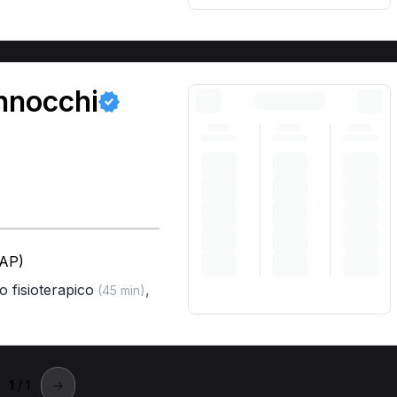
nnocchi
(AP)
o fisioterapico
,
(45 min)
1
/ 1
→