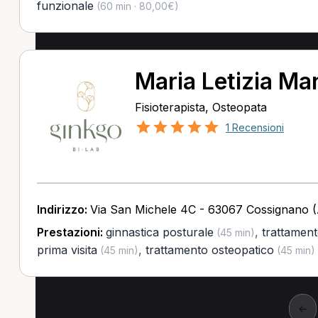
funzionale
(60 min · 80,00€)
Maria Letizia Ma
Fisioterapista, Osteopata
1 Recensioni
Indirizzo:
Via San Michele 4C - 63067 Cossignano 
Prestazioni:
ginnastica posturale
,
trattament
(45 min)
prima visita
,
trattamento osteopatico
(45 min)
(45 min)
←