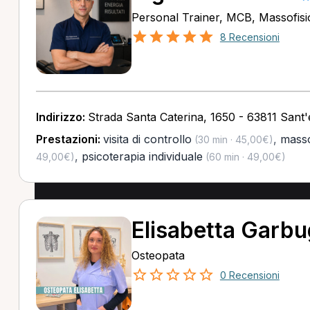
Personal Trainer, MCB, Massofisi
8 Recensioni
Indirizzo:
Strada Santa Caterina, 1650 - 63811 Sant
Prestazioni:
visita di controllo
,
masso
(30 min · 45,00€)
,
psicoterapia individuale
49,00€)
(60 min · 49,00€)
Elisabetta Garbu
Osteopata
0 Recensioni