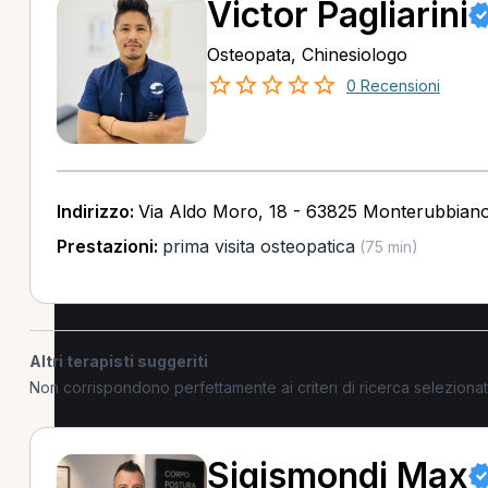
Victor Pagliarini
Osteopata, Chinesiologo
0 Recensioni
Indirizzo:
Via Aldo Moro, 18 - 63825 Monterubbian
Prestazioni:
prima visita osteopatica
(75 min)
Altri terapisti suggeriti
Non corrispondono perfettamente ai criteri di ricerca selezion
Sigismondi Max