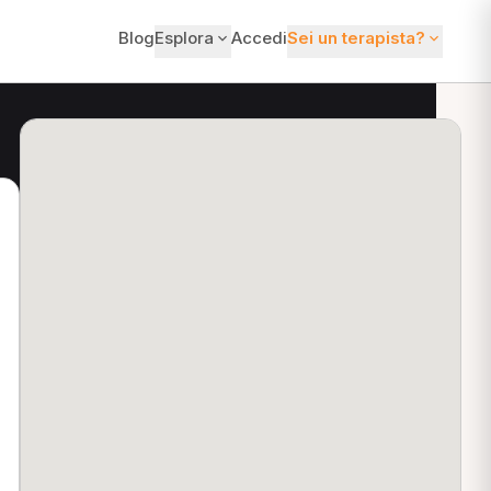
Blog
Esplora
Accedi
Sei un terapista?
ti?