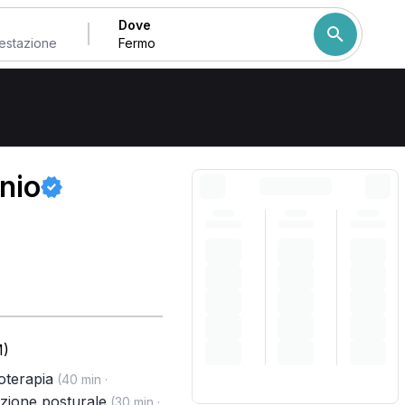
Dove
Come ordiniamo i risulta
nio
M)
terapia
(40 min ·
zione posturale
(30 min ·