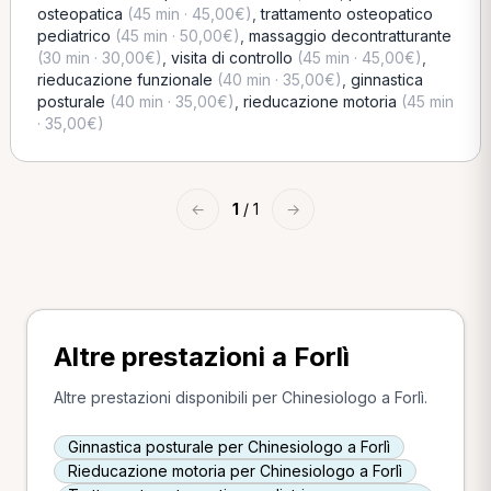
osteopatica
(45 min · 45,00€)
,
trattamento osteopatico
pediatrico
(45 min · 50,00€)
,
massaggio decontratturante
(30 min · 30,00€)
,
visita di controllo
(45 min · 45,00€)
,
rieducazione funzionale
(40 min · 35,00€)
,
ginnastica
posturale
(40 min · 35,00€)
,
rieducazione motoria
(45 min
· 35,00€)
←
1
/ 1
→
Altre prestazioni a Forlì
Altre prestazioni disponibili per Chinesiologo a Forlì.
Ginnastica posturale per Chinesiologo a Forlì
Rieducazione motoria per Chinesiologo a Forlì