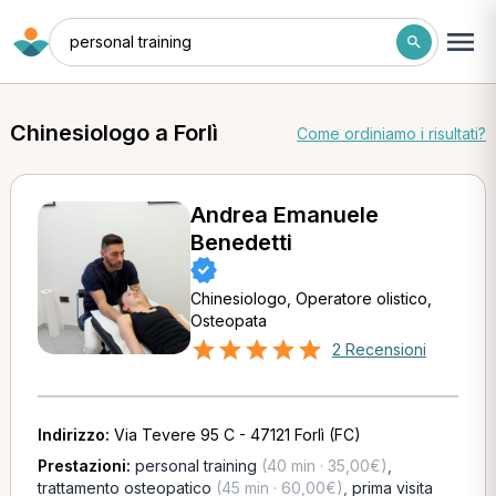
personal training
Chinesiologo a Forlì
Come ordiniamo i risultati?
Andrea Emanuele
Benedetti
Chinesiologo, Operatore olistico,
Osteopata
2 Recensioni
Indirizzo:
Via Tevere 95 C - 47121 Forlì (FC)
Prestazioni:
personal training
(40 min · 35,00€)
,
trattamento osteopatico
(45 min · 60,00€)
,
prima visita