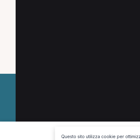
Altre ricerche a Forlì
Altre specializzazioni spesso cercate a Forlì
Osteopata a Forlì
Operatore olistico a Forlì
La piattaforma per trovare il terapista giusto, vicino a te.
Questo sito utilizza cookie per ottimiz