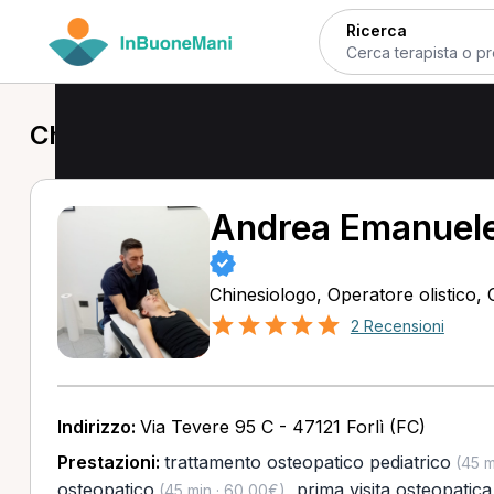
Ricerca
Chinesiologo a Forlì
Andrea Emanuele
Chinesiologo, Operatore olistico,
2 Recensioni
Indirizzo:
Via Tevere 95 C - 47121 Forlì (FC)
Prestazioni:
trattamento osteopatico pediatrico
(45 m
osteopatico
,
prima visita osteopatica
(45 min · 60,00€)