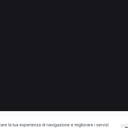
.
Fisioterapista a Forlì
PORTALE
SUPPORT
Sei un paziente?
Contatti
Sei un terapista?
Guide
Blog
zare la tua esperienza di navigazione e migliorare i servizi