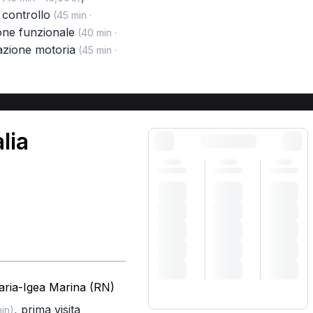
i controllo
(45 min ·
one funzionale
(40 min ·
azione motoria
(45 min ·
lia
aria-Igea Marina (RN)
,
prima visita
in)