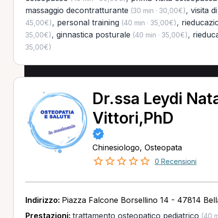
massaggio decontratturante
,
visita d
(30 min · 30,00€)
,
personal training
,
rieducazi
45,00€)
(40 min · 35,00€)
,
ginnastica posturale
,
rieduc
35,00€)
(40 min · 35,00€)
35,00€)
Dr.ssa Leydi Nata
Vittori,PhD
Chinesiologo, Osteopata
0 Recensioni
Indirizzo:
Piazza Falcone Borsellino 14 - 47814 Bell
Prestazioni:
trattamento osteopatico pediatrico
(40 m