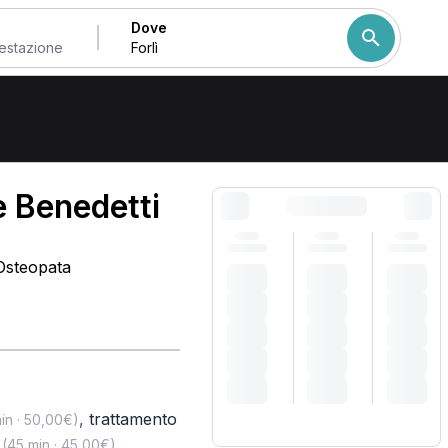
Dove
Come ordiniamo i risulta
 Benedetti
 Osteopata
,
trattamento
in · 50,00€)
,
(45 min · 45,00€)