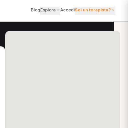
Blog
Esplora
Accedi
Sei un terapista?
ti?