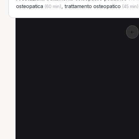
osteopatica
,
trattamento osteopatico
(60 min)
(45 min)
←
Altre prestazioni a For
Altre prestazioni disponibili per Chinesiologo
Ginnastica posturale per Chinesiologo a Forlì
Trattamento osteopatico per Chinesiologo a Forl
Massaggio decontratturante per Chinesiologo a F