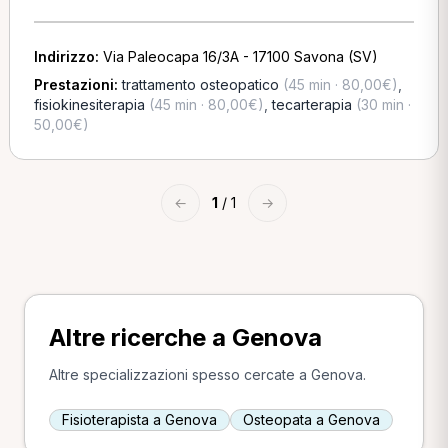
Indirizzo:
Via Paleocapa 16/3A - 17100 Savona (SV)
Prestazioni:
trattamento osteopatico
(45 min · 80,00€)
,
fisiokinesiterapia
(45 min · 80,00€)
,
tecarterapia
(30 min ·
50,00€)
←
1
/ 1
→
Altre ricerche a Genova
Altre specializzazioni spesso cercate a Genova.
Fisioterapista a Genova
Osteopata a Genova