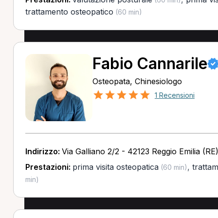
trattamento osteopatico
(60 min)
Fabio Cannarile
Osteopata, Chinesiologo
1 Recensioni
Indirizzo:
Via Galliano 2/2 - 42123 Reggio Emilia (RE
Prestazioni:
prima visita osteopatica
,
tratta
(60 min)
min)