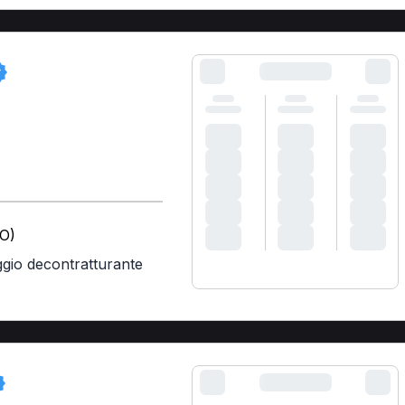
MO)
gio decontratturante