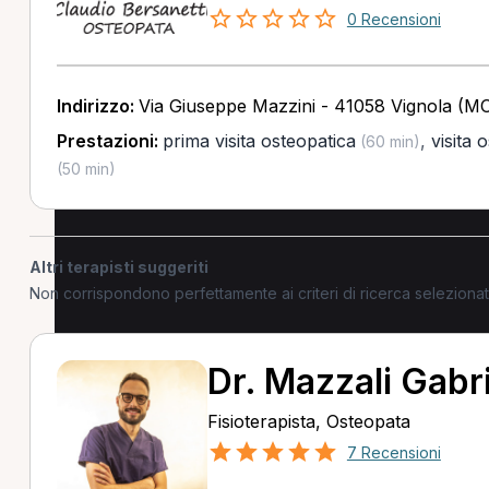
0 Recensioni
Indirizzo:
Via Giuseppe Mazzini - 41058 Vignola (M
Prestazioni:
prima visita osteopatica
,
visita 
(60 min)
(50 min)
Altri terapisti suggeriti
Non corrispondono perfettamente ai criteri di ricerca selezion
Dr. Mazzali Gabr
Fisioterapista, Osteopata
7 Recensioni