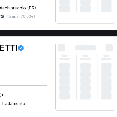
ntechiarugolo (PR)
ita
(45 min · 70,00€)
ETTI
O)
,
trattamento