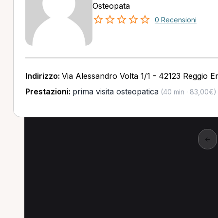
Osteopata
0 Recensioni
Indirizzo:
Via Alessandro Volta 1/1 - 42123 Reggio Em
Prestazioni:
prima visita osteopatica
(40 min · 83,00€)
←
Altre ricerche a Regg