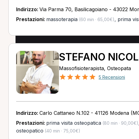
Indirizzo:
Via Parma 70, Basilicagoiano - 43022 Mo
Prestazioni:
massoterapia
,
prima vis
(60 min · 65,00€)
STEFANO NICOL
Massofisioterapista, Osteopata
5 Recensioni
Indirizzo:
Carlo Cattaneo N.102 - 41126 Modena (M
Prestazioni:
prima visita osteopatica
(80 min · 90,00€)
osteopatico
(40 min · 75,00€)