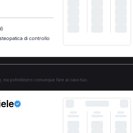
O)
osteopatica di controllo
ati, ma potrebbero comunque fare al caso tuo.
iele