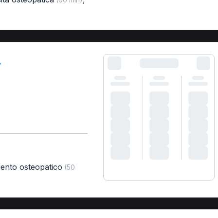
)
mento osteopatico
(50