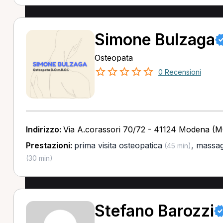
Simone Bulzaga
Osteopata
0 Recensioni
Indirizzo:
Via A.corassori 70/72 - 41124 Modena (
Prestazioni:
prima visita osteopatica
,
massag
(45 min)
(30 min)
Stefano Barozzi