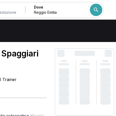
Dove
Come ordiniamo i risulta
 Spaggiari
l Trainer
sita osteopatica
,
(60 min)