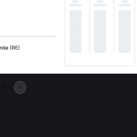
ilia (RE)
1
/ 1
→
io Emilia