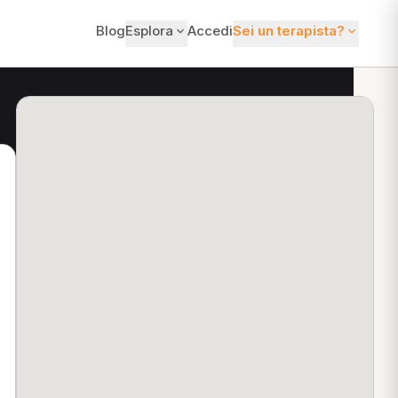
Blog
Esplora
Accedi
Sei un terapista?
ti?