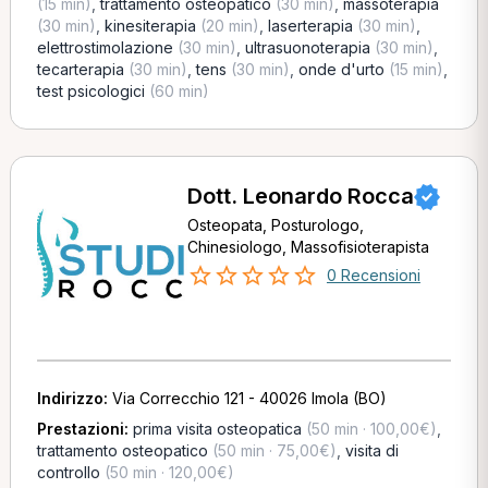
(15 min)
,
trattamento osteopatico
(30 min)
,
massoterapia
(30 min)
,
kinesiterapia
(20 min)
,
laserterapia
(30 min)
,
elettrostimolazione
(30 min)
,
ultrasuonoterapia
(30 min)
,
tecarterapia
(30 min)
,
tens
(30 min)
,
onde d'urto
(15 min)
,
test psicologici
(60 min)
Dott. Leonardo Rocca
Osteopata, Posturologo,
Chinesiologo, Massofisioterapista
0 Recensioni
Indirizzo:
Via Correcchio 121 - 40026 Imola (BO)
Prestazioni:
prima visita osteopatica
(50 min · 100,00€)
,
trattamento osteopatico
(50 min · 75,00€)
,
visita di
controllo
(50 min · 120,00€)