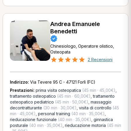
Andrea Emanuele
Benedetti
Chinesiologo, Operatore olistico,
Osteopata
2 Recensioni
Indirizzo:
Via Tevere 95 C - 47121 Forlì (FC)
Prestazioni:
prima visita osteopatica
(45 min · 45,00€)
,
trattamento osteopatico
(45 min · 60,00€)
,
trattamento
osteopatico pediatrico
(45 min · 50,00€)
,
massaggio
decontratturante
(30 min · 30,00€)
,
visita di controllo
(45
min · 45,00€)
,
personal training
(40 min · 35,00€)
,
rieducazione funzionale
(40 min · 35,00€)
,
ginnastica
posturale
(40 min · 35,00€)
,
rieducazione motoria
(45 min