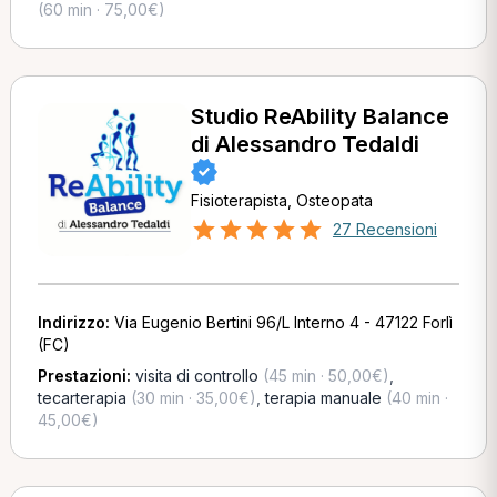
(60 min · 75,00€)
Studio ReAbility Balance
di Alessandro Tedaldi
Fisioterapista, Osteopata
27 Recensioni
Indirizzo:
Via Eugenio Bertini 96/L Interno 4 - 47122 Forlì
(FC)
Prestazioni:
visita di controllo
(45 min · 50,00€)
,
tecarterapia
(30 min · 35,00€)
,
terapia manuale
(40 min ·
45,00€)