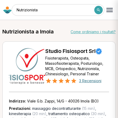
Nutrizionista
Nutrizionista a Imola
Come ordiniamo i risultati?
Studio Fisiosport Srl
Fisioterapista, Osteopata,
Massofisioterapista, Posturologo,
MCB, Ortopedico, Nutrizionista,
Chinesiologo, Personal Trainer
3 Recensioni
Indirizzo:
Viale G.b. Zappi, 14/G - 40026 Imola (BO)
Prestazioni:
massaggio decontratturante
(15 min)
,
kinesiterapia
(20 min)
,
trattamento osteopatico
(30 min)
,