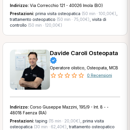
Indirizzo:
Via Correcchio 121 - 40026 Imola (BO)
Prestazioni:
prima visita osteopatica
(50 min · 100,00€)
,
trattamento osteopatico
(50 min · 75,00€)
,
visita di
controllo
(50 min · 120,00€)
Davide Caroli Osteopata
Operatore olistico, Osteopata, MCB
0 Recensioni
Indirizzo:
Corso Giuseppe Mazzini, 195/9 - Int. 8 - -
48018 Faenza (RA)
Prestazioni:
taping
(15 min · 20,00€)
,
prima visita
osteopatica
(30 min · 62,40€)
,
trattamento osteopatico