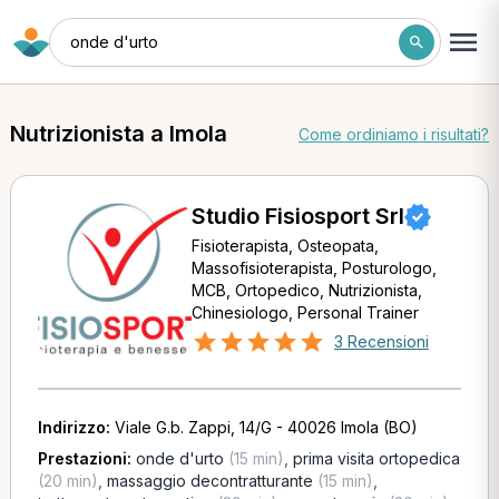
onde d'urto
Nutrizionista a Imola
Come ordiniamo i risultati?
Studio Fisiosport Srl
Fisioterapista, Osteopata,
Massofisioterapista, Posturologo,
MCB, Ortopedico, Nutrizionista,
Chinesiologo, Personal Trainer
3 Recensioni
Indirizzo:
Viale G.b. Zappi, 14/G - 40026 Imola (BO)
Prestazioni:
onde d'urto
(15 min)
,
prima visita ortopedica
(20 min)
,
massaggio decontratturante
(15 min)
,