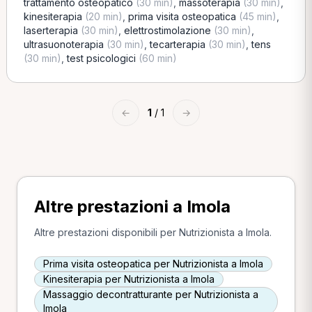
trattamento osteopatico
(30 min)
,
massoterapia
(30 min)
,
kinesiterapia
(20 min)
,
prima visita osteopatica
(45 min)
,
laserterapia
(30 min)
,
elettrostimolazione
(30 min)
,
ultrasuonoterapia
(30 min)
,
tecarterapia
(30 min)
,
tens
(30 min)
,
test psicologici
(60 min)
←
1
/ 1
→
Altre prestazioni a Imola
Altre prestazioni disponibili per Nutrizionista a Imola.
Prima visita osteopatica per Nutrizionista a Imola
Kinesiterapia per Nutrizionista a Imola
Massaggio decontratturante per Nutrizionista a
Imola