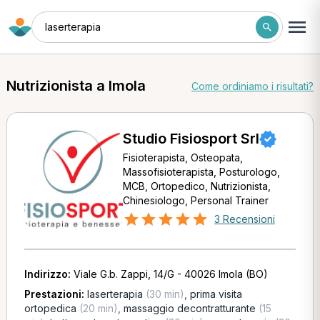
laserterapia
Nutrizionista a Imola
Come ordiniamo i risultati?
Studio Fisiosport Srl
Fisioterapista, Osteopata,
Massofisioterapista, Posturologo,
MCB, Ortopedico, Nutrizionista,
Chinesiologo, Personal Trainer
3 Recensioni
Indirizzo:
Viale G.b. Zappi, 14/G - 40026 Imola (BO)
Prestazioni:
laserterapia
(30 min)
,
prima visita
ortopedica
(20 min)
,
massaggio decontratturante
(15