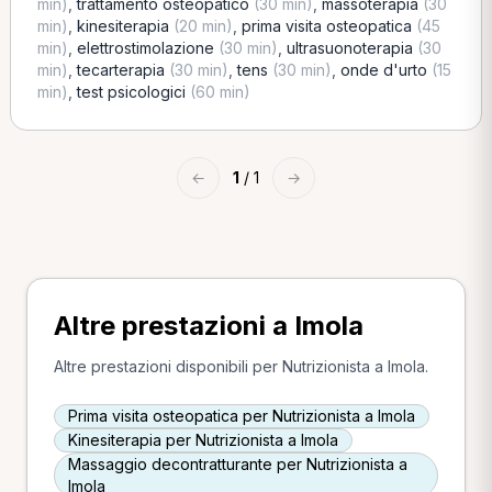
min)
,
trattamento osteopatico
(30 min)
,
massoterapia
(30
min)
,
kinesiterapia
(20 min)
,
prima visita osteopatica
(45
min)
,
elettrostimolazione
(30 min)
,
ultrasuonoterapia
(30
min)
,
tecarterapia
(30 min)
,
tens
(30 min)
,
onde d'urto
(15
min)
,
test psicologici
(60 min)
←
1
/ 1
→
Altre prestazioni a Imola
Altre prestazioni disponibili per Nutrizionista a Imola.
Prima visita osteopatica per Nutrizionista a Imola
Kinesiterapia per Nutrizionista a Imola
Massaggio decontratturante per Nutrizionista a
Imola