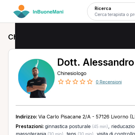
Ricerca
Chinesiologo a Livorno
Dott. Alessandr
Chinesiologo
0 Recensioni
Indirizzo:
Via Carlo Pisacane 2/A - 57126 Livorno (L
Prestazioni:
ginnastica posturale
,
rieducazi
(45 min)
massoterapia
,
tens
,
visita di controll
(30 min)
(30 min)