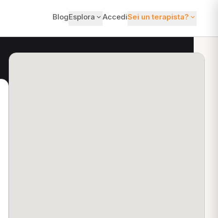
Blog
Esplora
Accedi
Sei un terapista?
ti?