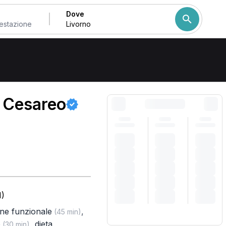
Dove
Come ordiniamo i risulta
o Cesareo
I)
one funzionale
,
(45 min)
o
,
dieta
(30 min)