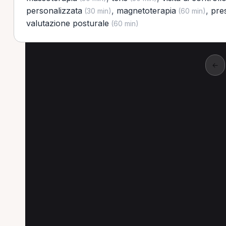
personalizzata
,
magnetoterapia
,
pre
(30 min)
(60 min)
valutazione posturale
(60 min)
←
Altre prestazioni a Li
Altre prestazioni disponibili per Chinesiolog
Pressoterapia per Chinesiologo a Livorno
Rie
Massoterapia per Chinesiologo a Livorno
Ten
Valutazione posturale per Chinesiologo a Livorn