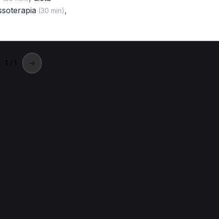
ssoterapia
,
(30 min)
1
/ 1
→
vorno
o a Livorno.
ducazione funzionale per Chinesiologo a Livorno
Visita di cont
s per Chinesiologo a Livorno
Magnetoterapia per Chinesiologo 
o
Dieta personalizzata per Chinesiologo a Livorno