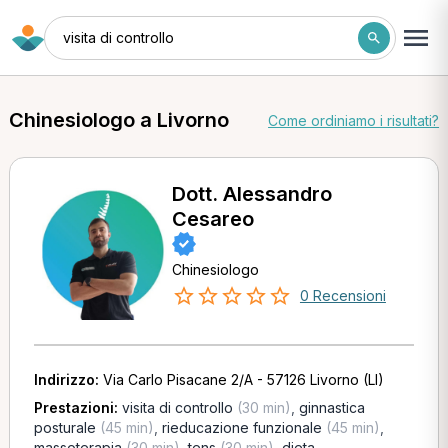
visita di controllo
Chinesiologo a Livorno
Come ordiniamo i risultati?
Dott. Alessandro
Cesareo
Chinesiologo
0 Recensioni
Indirizzo:
Via Carlo Pisacane 2/A - 57126 Livorno (LI)
Prestazioni:
visita di controllo
(30 min)
,
ginnastica
posturale
(45 min)
,
rieducazione funzionale
(45 min)
,
massoterapia
(30 min)
,
tens
(30 min)
,
dieta