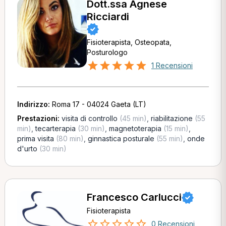
Dott.ssa Agnese
Ricciardi
Fisioterapista, Osteopata,
Posturologo
1 Recensioni
Indirizzo:
Roma 17 - 04024 Gaeta (LT)
Prestazioni:
visita di controllo
(45 min)
,
riabilitazione
(55
min)
,
tecarterapia
(30 min)
,
magnetoterapia
(15 min)
,
prima visita
(80 min)
,
ginnastica posturale
(55 min)
,
onde
d'urto
(30 min)
Francesco Carlucci
Fisioterapista
0 Recensioni