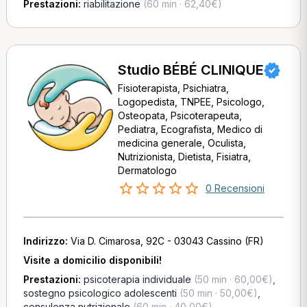
Prestazioni:
riabilitazione
(60 min · 62,40€)
Studio BÉBÉ CLINIQUE
Fisioterapista, Psichiatra,
Logopedista, TNPEE, Psicologo,
Osteopata, Psicoterapeuta,
Pediatra, Ecografista, Medico di
medicina generale, Oculista,
Nutrizionista, Dietista, Fisiatra,
Dermatologo
0 Recensioni
Indirizzo:
Via D. Cimarosa, 92C - 03043 Cassino (FR)
Visite a domicilio disponibili!
Prestazioni:
psicoterapia individuale
(50 min · 60,00€)
,
sostegno psicologico adolescenti
(50 min · 50,00€)
,
consulenza nutrizionale
(60 min · 40,00€)
,