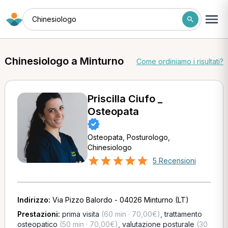
Chinesiologo
Chinesiologo a Minturno
Come ordiniamo i risultati?
Priscilla Ciufo _
Osteopata
Osteopata, Posturologo,
Chinesiologo
5 Recensioni
Indirizzo:
Via Pizzo Balordo - 04026 Minturno (LT)
Prestazioni:
prima visita
(60 min · 70,00€)
,
trattamento
osteopatico
(50 min · 70,00€)
,
valutazione posturale
(30