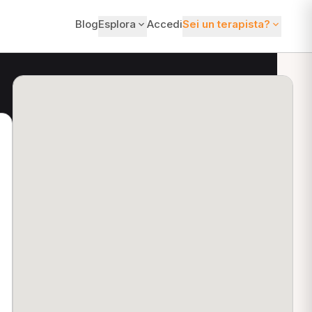
Blog
Esplora
Accedi
Sei un terapista?
ti?