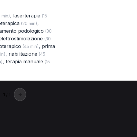
,
laserterapia
 min)
(15
ioterapica
,
(20 min)
tamento podologico
(30
elettrostimolazione
(30
ioterapico
,
prima
(45 min)
,
riabilitazione
in)
(45
,
terapia manuale
n)
(15
1
/ 1
→