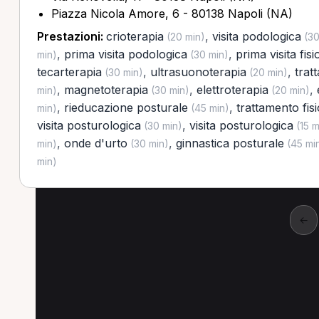
Piazza Nicola Amore, 6 - 80138 Napoli (NA)
Prestazioni:
crioterapia
,
visita podologica
(20 min)
(30
,
prima visita podologica
,
prima visita fis
min)
(30 min)
tecarterapia
,
ultrasuonoterapia
,
trat
(30 min)
(20 min)
,
magnetoterapia
,
elettroterapia
,
min)
(30 min)
(20 min)
,
rieducazione posturale
,
trattamento fis
min)
(45 min)
visita posturologica
,
visita posturologica
(30 min)
(15 m
,
onde d'urto
,
ginnastica posturale
min)
(30 min)
(45 mi
min)
←