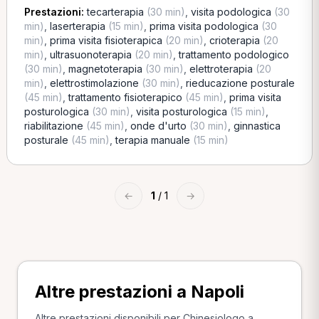
Prestazioni:
tecarterapia
(30 min)
,
visita podologica
(30
min)
,
laserterapia
(15 min)
,
prima visita podologica
(30
min)
,
prima visita fisioterapica
(20 min)
,
crioterapia
(20
min)
,
ultrasuonoterapia
(20 min)
,
trattamento podologico
(30 min)
,
magnetoterapia
(30 min)
,
elettroterapia
(20
min)
,
elettrostimolazione
(30 min)
,
rieducazione posturale
(45 min)
,
trattamento fisioterapico
(45 min)
,
prima visita
posturologica
(30 min)
,
visita posturologica
(15 min)
,
riabilitazione
(45 min)
,
onde d'urto
(30 min)
,
ginnastica
posturale
(45 min)
,
terapia manuale
(15 min)
←
1
/ 1
→
Altre prestazioni a Napoli
Altre prestazioni disponibili per Chinesiologo a