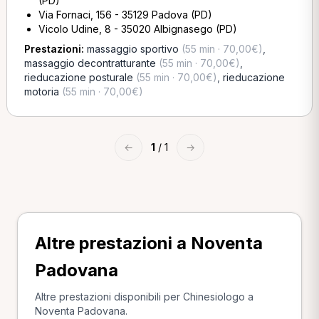
(PD)
Via Fornaci, 156 - 35129 Padova (PD)
Vicolo Udine, 8 - 35020 Albignasego (PD)
Prestazioni:
massaggio sportivo
(55 min · 70,00€)
,
massaggio decontratturante
(55 min · 70,00€)
,
rieducazione posturale
(55 min · 70,00€)
,
rieducazione
motoria
(55 min · 70,00€)
←
1
/ 1
→
Altre prestazioni a Noventa
Padovana
Altre prestazioni disponibili per Chinesiologo a
Noventa Padovana.