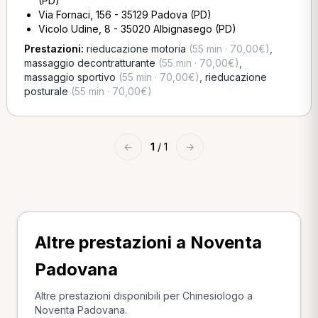
(PD)
Via Fornaci, 156 - 35129 Padova (PD)
Vicolo Udine, 8 - 35020 Albignasego (PD)
Prestazioni:
rieducazione motoria
(55 min · 70,00€)
,
massaggio decontratturante
(55 min · 70,00€)
,
massaggio sportivo
(55 min · 70,00€)
,
rieducazione
posturale
(55 min · 70,00€)
←
1
/ 1
→
Altre prestazioni a Noventa
Padovana
Altre prestazioni disponibili per Chinesiologo a
Noventa Padovana.