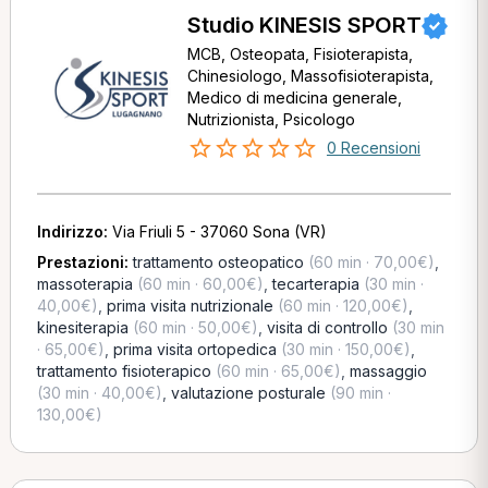
Studio KINESIS SPORT
MCB, Osteopata, Fisioterapista,
Chinesiologo, Massofisioterapista,
Medico di medicina generale,
Nutrizionista, Psicologo
0 Recensioni
Indirizzo:
Via Friuli 5 - 37060 Sona (VR)
Prestazioni:
trattamento osteopatico
(60 min · 70,00€)
,
massoterapia
(60 min · 60,00€)
,
tecarterapia
(30 min ·
40,00€)
,
prima visita nutrizionale
(60 min · 120,00€)
,
kinesiterapia
(60 min · 50,00€)
,
visita di controllo
(30 min
· 65,00€)
,
prima visita ortopedica
(30 min · 150,00€)
,
trattamento fisioterapico
(60 min · 65,00€)
,
massaggio
(30 min · 40,00€)
,
valutazione posturale
(90 min ·
130,00€)