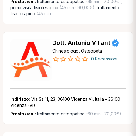
Prestazioni:
trattamento osteopatico
(45 min · 70,00€)
,
prima visita fisioterapica
(45 min · 90,00€)
,
trattamento
fisioterapico
(45 min)
Dott. Antonio Villanti
Chinesiologo, Osteopata
0 Recensioni
Indirizzo:
Via Ss 11, 23, 36100 Vicenza Vi, Italia - 36100
Vicenza (VI)
Prestazioni:
trattamento osteopatico
(60 min · 70,00€)