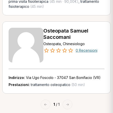
prima visita fisioterapica
(45 min · 90,00€)
,
trattamento
fisioterapico
(45 min)
Osteopata Samuel
Saccomani
Osteopata, Chinesiologo
0 Recensioni
Indirizzo:
Via Ugo Foscolo - 37047 San Bonifacio (VR)
Prestazioni:
trattamento osteopatico
(50 min)
←
1
/ 1
→