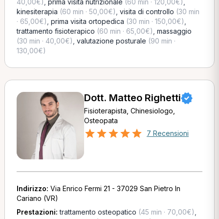
40,00€)
,
prima visita nutrizionale
(60 min · 120,00€)
,
kinesiterapia
(60 min · 50,00€)
,
visita di controllo
(30 min
· 65,00€)
,
prima visita ortopedica
(30 min · 150,00€)
,
trattamento fisioterapico
(60 min · 65,00€)
,
massaggio
(30 min · 40,00€)
,
valutazione posturale
(90 min ·
130,00€)
Dott. Matteo Righetti
Fisioterapista, Chinesiologo,
Osteopata
7 Recensioni
Indirizzo:
Via Enrico Fermi 21 - 37029 San Pietro In
Cariano (VR)
Prestazioni:
trattamento osteopatico
(45 min · 70,00€)
,