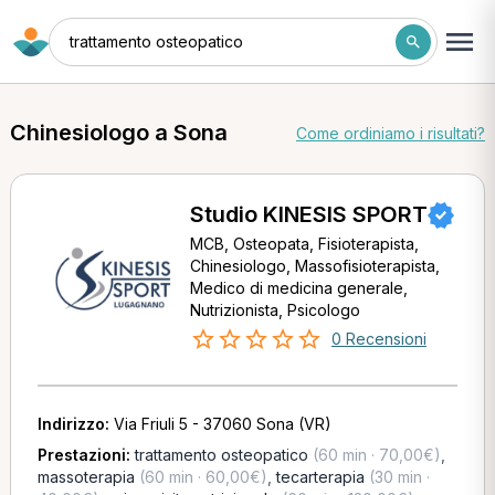
trattamento osteopatico
Chinesiologo a Sona
Come ordiniamo i risultati?
Studio KINESIS SPORT
MCB, Osteopata, Fisioterapista,
Chinesiologo, Massofisioterapista,
Medico di medicina generale,
Nutrizionista, Psicologo
0 Recensioni
Indirizzo:
Via Friuli 5 - 37060 Sona (VR)
Prestazioni:
trattamento osteopatico
(60 min · 70,00€)
,
massoterapia
(60 min · 60,00€)
,
tecarterapia
(30 min ·