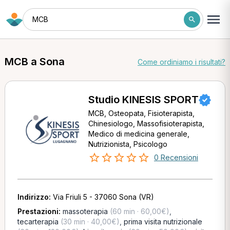
MCB
MCB a Sona
Come ordiniamo i risultati?
Studio KINESIS SPORT
MCB, Osteopata, Fisioterapista,
Chinesiologo, Massofisioterapista,
Medico di medicina generale,
Nutrizionista, Psicologo
0 Recensioni
Indirizzo:
Via Friuli 5 - 37060 Sona (VR)
Prestazioni:
massoterapia
(60 min · 60,00€)
,
tecarterapia
(30 min · 40,00€)
,
prima visita nutrizionale