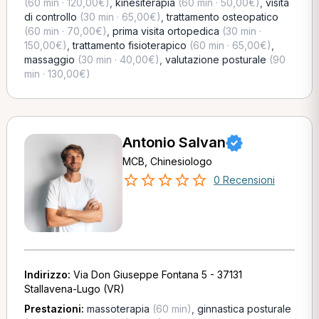
(60 min · 120,00€)
,
kinesiterapia
(60 min · 50,00€)
,
visita
di controllo
(30 min · 65,00€)
,
trattamento osteopatico
(60 min · 70,00€)
,
prima visita ortopedica
(30 min ·
150,00€)
,
trattamento fisioterapico
(60 min · 65,00€)
,
massaggio
(30 min · 40,00€)
,
valutazione posturale
(90
min · 130,00€)
Antonio Salvan
MCB, Chinesiologo
0 Recensioni
Indirizzo:
Via Don Giuseppe Fontana 5 - 37131
Stallavena-Lugo (VR)
Prestazioni:
massoterapia
(60 min)
,
ginnastica posturale