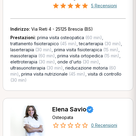
5 Recensioni
Indirizzo:
Via Rieti 4 - 25125 Brescia (BS)
Prestazioni:
prima visita osteopatica
(60 min)
,
trattamento fisioterapico
(45 min)
,
tecarterapia
(30 min)
,
laserterapia
(30 min)
,
prima visita fisioterapica
(15 min)
,
massoterapia
(60 min)
,
prima visita ortopedica
(15 min)
,
elettroterapia
(30 min)
,
onde d'urto
(30 min)
,
ultrasuonoterapia
(30 min)
,
rieducazione motoria
(60
min)
,
prima visita nutrizionale
(45 min)
,
visita di controllo
(30 min)
Elena Savio
Osteopata
0 Recensioni