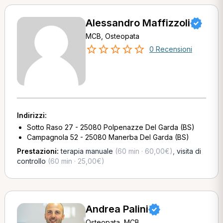
Alessandro Maffizzoli
MCB, Osteopata
0 Recensioni
Indirizzi:
Sotto Raso 27 - 25080 Polpenazze Del Garda (BS)
Campagnola 52 - 25080 Manerba Del Garda (BS)
Prestazioni:
terapia manuale
(60 min · 60,00€)
,
visita di
controllo
(60 min · 25,00€)
Andrea Palini
Osteopata, MCB