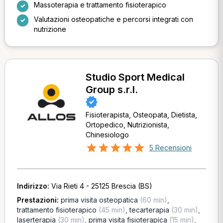
Massoterapia e trattamento fisioterapico
Valutazioni osteopatiche e percorsi integrati con
nutrizione
Studio Sport Medical
Group s.r.l.
Fisioterapista, Osteopata, Dietista,
Ortopedico, Nutrizionista,
Chinesiologo
5 Recensioni
Indirizzo:
Via Rieti 4 - 25125 Brescia (BS)
Prestazioni:
prima visita osteopatica
(60 min)
,
trattamento fisioterapico
(45 min)
,
tecarterapia
(30 min)
,
laserterapia
(30 min)
,
prima visita fisioterapica
(15 min)
,