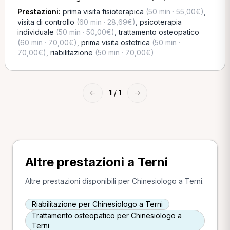
Prestazioni:
prima visita fisioterapica
(50 min · 55,00€)
,
visita di controllo
(60 min · 28,69€)
,
psicoterapia
individuale
(50 min · 50,00€)
,
trattamento osteopatico
(60 min · 70,00€)
,
prima visita ostetrica
(50 min ·
70,00€)
,
riabilitazione
(50 min · 70,00€)
←
1
/ 1
→
Altre prestazioni a Terni
Altre prestazioni disponibili per Chinesiologo a Terni.
Riabilitazione per Chinesiologo a Terni
Trattamento osteopatico per Chinesiologo a
Terni