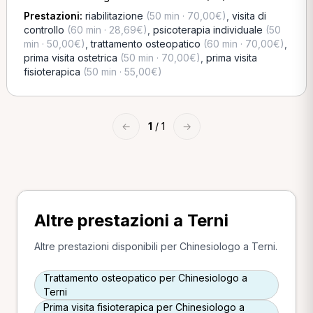
Prestazioni:
riabilitazione
(50 min · 70,00€)
,
visita di
controllo
(60 min · 28,69€)
,
psicoterapia individuale
(50
min · 50,00€)
,
trattamento osteopatico
(60 min · 70,00€)
,
prima visita ostetrica
(50 min · 70,00€)
,
prima visita
fisioterapica
(50 min · 55,00€)
←
1
/ 1
→
Altre prestazioni a Terni
Altre prestazioni disponibili per Chinesiologo a Terni.
Trattamento osteopatico per Chinesiologo a
Terni
Prima visita fisioterapica per Chinesiologo a