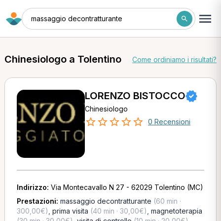
massaggio decontratturante
Chinesiologo a Tolentino
Come ordiniamo i risultati?
LORENZO BISTOCCO
Chinesiologo
0 Recensioni
Indirizzo:
Via Montecavallo N 27 - 62029 Tolentino (MC)
Prestazioni:
massaggio decontratturante
(60 min ·
300,00€)
,
prima visita
(40 min · 30,00€)
,
magnetoterapia
(30 min · 30,00€)
,
visita di controllo
(10 min · 20,00€)
,