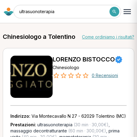
ultrasuonoterapia
Chinesiologo a Tolentino
Come ordiniamo i risultati?
LORENZO BISTOCCO
Chinesiologo
0 Recensioni
Indirizzo:
Via Montecavallo N 27 - 62029 Tolentino (MC)
Prestazioni:
ultrasuonoterapia
(30 min · 30,00€)
,
massaggio decontratturante
(60 min · 300,00€)
,
prima
visita
(40 min · 30,00€)
,
magnetoterapia
(30 min ·