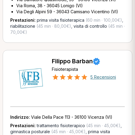
Via Roma, 38 - 36045 Lonigo (VI)
Via Degli Alpini 59 - 36043 Camisano Vicentino (VI)
Prestazioni:
prima visita fisioterapica
(60 min · 100,00€)
,
riabilitazione
(45 min · 80,00€)
,
visita di controllo
(45 min ·
70,00€)
Filippo Barban
Fisioterapista
5 Recensioni
Indirizzo:
Viale Della Pace 113 - 36100 Vicenza (VI)
Prestazioni:
trattamento fisioterapico
(45 min · 45,00€)
,
ginnastica posturale
(45 min · 45,00€)
,
prima visita