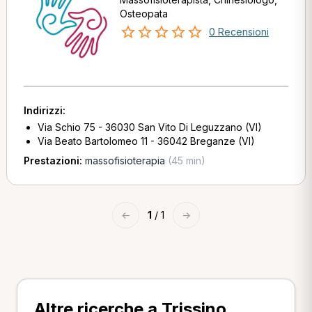
Osteopata
0 Recensioni
Indirizzi:
Via Schio 75 - 36030 San Vito Di Leguzzano (VI)
Via Beato Bartolomeo 11 - 36042 Breganze (VI)
Prestazioni:
massofisioterapia
(45 min)
←
1
/ 1
→
Altre ricerche a Trissino