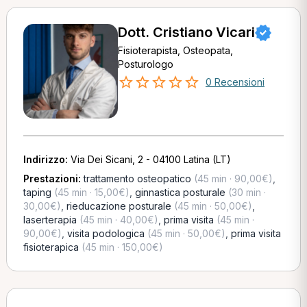
Dott. Cristiano Vicari
Fisioterapista, Osteopata,
Posturologo
0 Recensioni
Indirizzo:
Via Dei Sicani, 2 - 04100 Latina (LT)
Prestazioni:
trattamento osteopatico
(45 min · 90,00€)
,
taping
(45 min · 15,00€)
,
ginnastica posturale
(30 min ·
30,00€)
,
rieducazione posturale
(45 min · 50,00€)
,
laserterapia
(45 min · 40,00€)
,
prima visita
(45 min ·
90,00€)
,
visita podologica
(45 min · 50,00€)
,
prima visita
fisioterapica
(45 min · 150,00€)