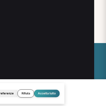
O
LEGALE
Termini e condizioni
Privacy Policy
Cookie Policy
referenze
Rifiuta
Accetta tutto
© 2026 D.Lab S.r.l. — InBuoneMani