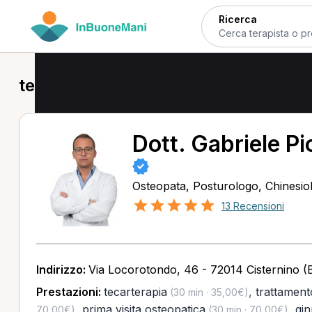
Ricerca
tecarterapia a Cisternino
Dott. Gabriele Pio
Osteopata, Posturologo, Chinesio
13 Recensioni
Indirizzo:
Via Locorotondo, 46 - 72014 Cisternino (
Prestazioni:
tecarterapia
,
trattament
(30 min · 35,00€)
,
prima visita osteopatica
,
gin
70,00€)
(30 min · 70,00€)