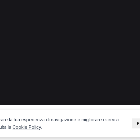
lari a Cisternino
ernino
Osteopata a Cisternino
PORTALE
SUPPORT
Sei un paziente?
Contatti
Sei un terapista?
Guide
Blog
zare la tua esperienza di navigazione e migliorare i servizi
P
ulta la
Cookie Policy
.