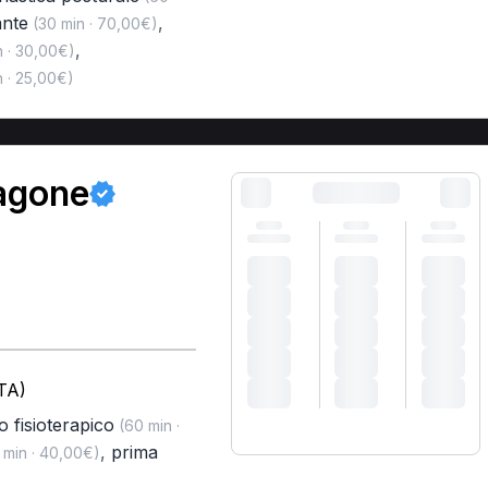
ante
,
(30 min · 70,00€)
,
 · 30,00€)
 · 25,00€)
ragone
TA)
o fisioterapico
(60 min ·
,
prima
 min · 40,00€)