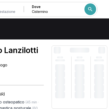
Dove
Come ordiniamo i risulta
 Lanzilotti
logo
BR)
o osteopatico
(45 min ·
nastica posturale
(60