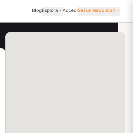
Blog
Esplora
Accedi
Sei un terapista?
ti?