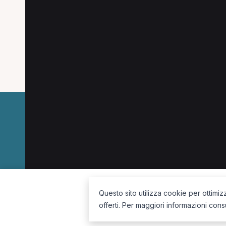
Specializzazioni popo
Le specializzazioni più cercate a Cisternino.
Chinesiologo a Cisternino
Posturologo a Cist
La piattaforma per trovare il terapista giusto, vicino a te.
Questo sito utilizza cookie per ottimiz
offerti. Per maggiori informazioni cons
Seguici