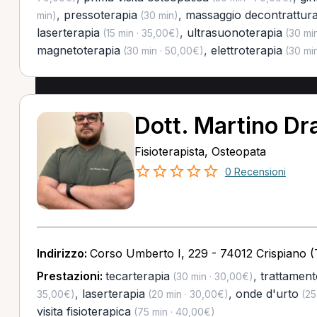
,
pressoterapia
,
massaggio decontrattur
min)
(30 min)
laserterapia
,
ultrasuonoterapia
(15 min · 35,00€)
(30 min
magnetoterapia
,
elettroterapia
(30 min · 50,00€)
(30 min
Dott. Martino D
Fisioterapista, Osteopata
0 Recensioni
Indirizzo:
Corso Umberto I, 229 - 74012 Crispiano (
Prestazioni:
tecarterapia
,
trattament
(30 min · 30,00€)
,
laserterapia
,
onde d'urto
35,00€)
(20 min · 30,00€)
(25
visita fisioterapica
(75 min · 40,00€)