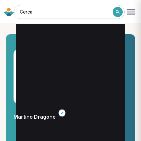
Cerca
Martino Dragone