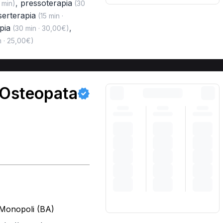
,
pressoterapia
 min)
(30
serterapia
(15 min ·
pia
,
(30 min · 30,00€)
 · 25,00€)
 Osteopata
 Monopoli (BA)