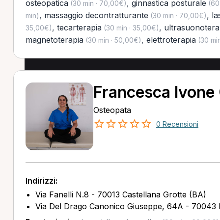
osteopatica
,
ginnastica posturale
(30 min · 70,00€)
(60
,
massaggio decontratturante
,
la
min)
(30 min · 70,00€)
,
tecarterapia
,
ultrasuonotera
35,00€)
(30 min · 35,00€)
magnetoterapia
,
elettroterapia
(30 min · 50,00€)
(30 min
Francesca Ivone
Osteopata
0 Recensioni
Indirizzi:
Via Fanelli N.8 - 70013 Castellana Grotte (BA)
Via Del Drago Canonico Giuseppe, 64A - 70043