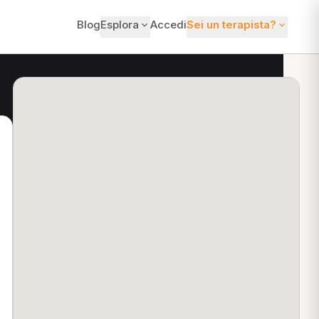
Blog
Esplora
Accedi
Sei un terapista?
ti?