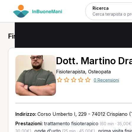
Ricerca
Fisioterapista a Crispiano
Dott. Martino D
Fisioterapista, Osteopata
0 Recensioni
Indirizzo:
Corso Umberto I, 229 - 74012 Crispiano (
Prestazioni:
trattamento fisioterapico
(60 min · 35,00€
,
onde d'urto
,
prima visita fis
30,00€)
(25 min · 45,00€)