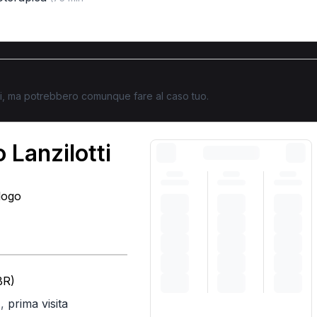
ati, ma potrebbero comunque fare al caso tuo.
 Lanzilotti
logo
BR)
,
prima visita
)