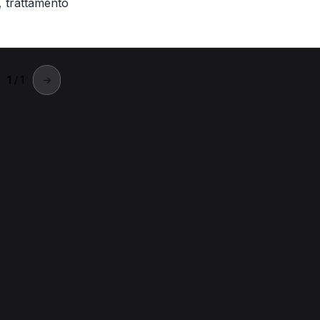
,
trattamento
1
/ 1
→
piano
piano.