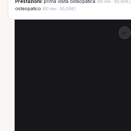
Prestazioni:
prima visita osteopatica
(90 min · 60,00€)
osteopatico
(60 min · 50,00€)
←
Altre ricerche a Cris
Altre specializzazioni spesso cercate a Cris
Osteopata a Crispiano