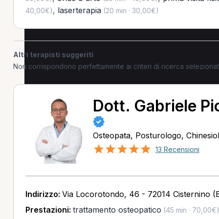
,
laserterapia
40,00€)
(20 min · 30,00€)
Altri terapisti suggeriti
Non corrispondono perfettamente ai criteri di ricerca selezion
Dott. Gabriele Pio
Osteopata, Posturologo, Chinesio
13 Recensioni
Indirizzo:
Via Locorotondo, 46 - 72014 Cisternino (
Prestazioni:
trattamento osteopatico
(45 min · 70,00€