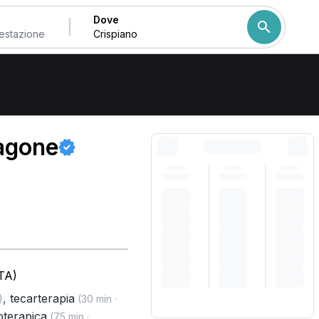
Dove
Come ordiniamo i risulta
ragone
TA)
,
tecarterapia
)
(30 min ·
ioterapica
(75 min ·