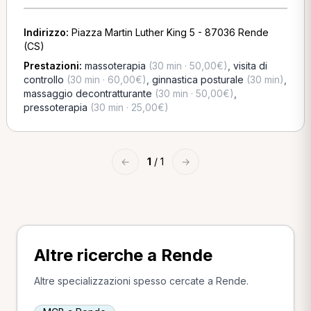
Indirizzo:
Piazza Martin Luther King 5 - 87036 Rende
(CS)
Prestazioni:
massoterapia
(30 min · 50,00€)
,
visita di
controllo
(30 min · 60,00€)
,
ginnastica posturale
(30 min)
,
massaggio decontratturante
(30 min · 50,00€)
,
pressoterapia
(30 min · 25,00€)
←
1
/ 1
→
Altre ricerche a Rende
Altre specializzazioni spesso cercate a Rende.