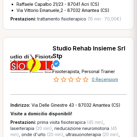
Raffaele Capalbo 21/23 - 87041 Acri (CS)
Via Vittorio Emanuele,2 - 87032 Amantea (CS)
Prestazioni:
trattamento fisioterapico
(15 min · 70,00€)
Studio Rehab Insieme Srl
Stp
Fisioterapista, Personal Trainer
0 Recensioni
Indirizzo:
Via Delle Ginestre 43 - 87032 Amantea (CS)
Visite a domicilio disponibili!
Prestazioni:
prima visita fisioterapica
(45 min)
,
laserterapia
(20 min)
,
rieducazione neuromotoria
(45
min)
,
onde d'urto
(20 min)
,
ultrasuonoterapia
(20 min)
,