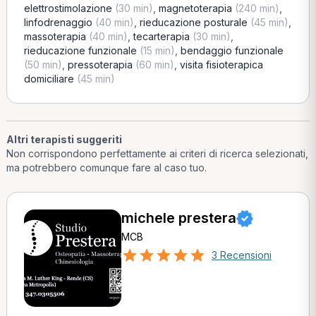
elettrostimolazione
(30 min)
,
magnetoterapia
(240 min)
,
linfodrenaggio
(40 min)
,
rieducazione posturale
(45 min)
,
massoterapia
(40 min)
,
tecarterapia
(30 min)
,
rieducazione funzionale
(15 min)
,
bendaggio funzionale
(50 min)
,
pressoterapia
(60 min)
,
visita fisioterapica
domiciliare
(45 min)
Altri terapisti suggeriti
Non corrispondono perfettamente ai criteri di ricerca selezionati,
ma potrebbero comunque fare al caso tuo.
michele prestera
MCB
3 Recensioni