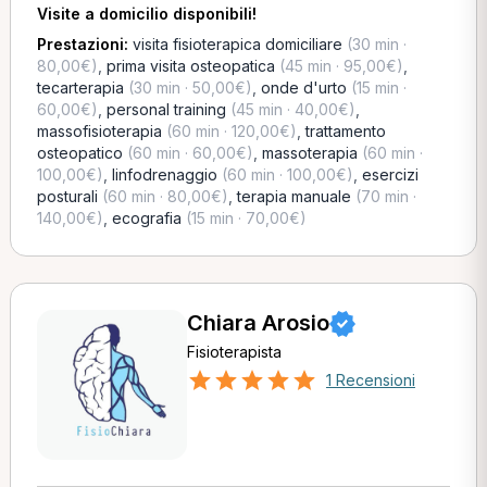
Visite a domicilio disponibili!
Prestazioni:
visita fisioterapica domiciliare
(30 min ·
80,00€)
,
prima visita osteopatica
(45 min · 95,00€)
,
tecarterapia
(30 min · 50,00€)
,
onde d'urto
(15 min ·
60,00€)
,
personal training
(45 min · 40,00€)
,
massofisioterapia
(60 min · 120,00€)
,
trattamento
osteopatico
(60 min · 60,00€)
,
massoterapia
(60 min ·
100,00€)
,
linfodrenaggio
(60 min · 100,00€)
,
esercizi
posturali
(60 min · 80,00€)
,
terapia manuale
(70 min ·
140,00€)
,
ecografia
(15 min · 70,00€)
Chiara Arosio
Fisioterapista
1 Recensioni