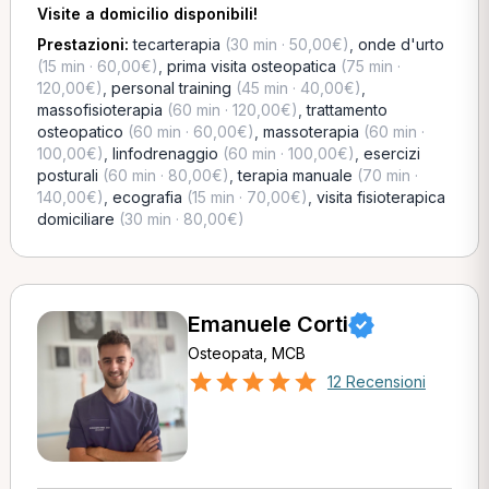
Visite a domicilio disponibili!
Prestazioni:
tecarterapia
(30 min · 50,00€)
,
onde d'urto
(15 min · 60,00€)
,
prima visita osteopatica
(75 min ·
120,00€)
,
personal training
(45 min · 40,00€)
,
massofisioterapia
(60 min · 120,00€)
,
trattamento
osteopatico
(60 min · 60,00€)
,
massoterapia
(60 min ·
100,00€)
,
linfodrenaggio
(60 min · 100,00€)
,
esercizi
posturali
(60 min · 80,00€)
,
terapia manuale
(70 min ·
140,00€)
,
ecografia
(15 min · 70,00€)
,
visita fisioterapica
domiciliare
(30 min · 80,00€)
Emanuele Corti
Osteopata, MCB
12 Recensioni