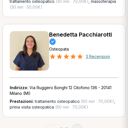
trattamento osteopatico
(30 min · 70,00€)
,
massoterapia
(30 min · 50,00€)
Benedetta Pacchiarotti
Osteopata
3 Recensioni
Indirizzo:
Via Ruggero Bonghi 12 Citofono 136 - 20141
Milano (MI)
Prestazioni:
trattamento osteopatico
(60 min · 70,00€)
,
prima visita osteopatica
(60 min · 70,00€)