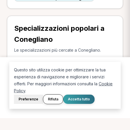
Specializzazioni popolari a
Conegliano
Le specializzazioni più cercate a Conegliano.
Fisioterapista a Conegliano
Nutrizionista a Conegliano
Questo sito utilizza cookie per ottimizzare la tua
esperienza di navigazione e migliorare i servizi
offerti. Per maggiori informazioni consulta la
Cookie
Policy
.
Preferenze
Rifiuta
Accetta tutto
La piattaforma per trovare il terapista giusto, vicino a te.