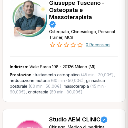
Giuseppe Tuscano -
Osteopata e
Massoterapista
Osteopata, Chinesiologo, Personal
Trainer, MCB
0 Recensioni
Indirizzo:
Viale Sarca 198 - 20126 Milano (MI)
Prestazioni:
trattamento osteopatico
(45 min · 70,00€)
,
rieducazione motoria
(60 min · 50,00€)
,
ginnastica
posturale
(60 min · 50,00€)
,
massoterapia
(45 min ·
60,00€)
,
crioterapia
(60 min · 80,00€)
Studio AEM CLINIC
Chirurgo, Medico di medicina