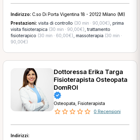
Indirizzo:
C.so Di Porta Vigentina 18 - 20122 Milano (MI)
Prestazioni:
visita di controllo
(30 min · 90,00€)
,
prima
visita fisioterapica
(30 min · 90,00€)
,
trattamento
fisioterapico
(30 min · 60,00€)
,
massoterapia
(30 min ·
90,00€)
Dottoressa Erika Targa
Fisioterapista Osteopata
DomROI
Osteopata, Fisioterapista
0 Recensioni
Indirizzi: