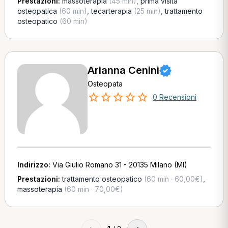
Prestazioni:
massoterapia
(45 min)
,
prima visita
osteopatica
(60 min)
,
tecarterapia
(25 min)
,
trattamento
osteopatico
(60 min)
Arianna Cenini
Osteopata
0 Recensioni
Indirizzo:
Via Giulio Romano 31 - 20135 Milano (MI)
Prestazioni:
trattamento osteopatico
(60 min · 60,00€)
,
massoterapia
(60 min · 70,00€)