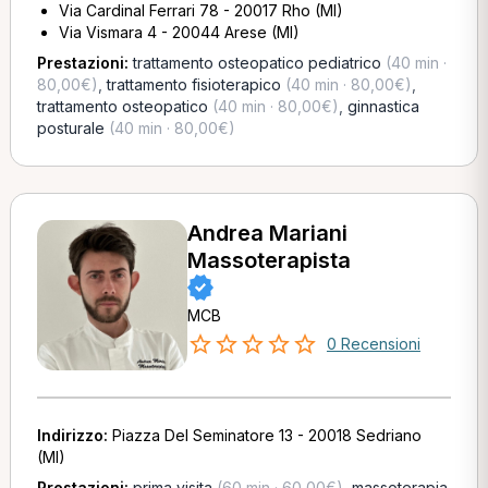
Via Cardinal Ferrari 78 - 20017 Rho (MI)
Via Vismara 4 - 20044 Arese (MI)
Prestazioni:
trattamento osteopatico pediatrico
(40 min ·
80,00€)
,
trattamento fisioterapico
(40 min · 80,00€)
,
trattamento osteopatico
(40 min · 80,00€)
,
ginnastica
posturale
(40 min · 80,00€)
Andrea Mariani
Massoterapista
MCB
0 Recensioni
Indirizzo:
Piazza Del Seminatore 13 - 20018 Sedriano
(MI)
Prestazioni:
prima visita
(60 min · 60,00€)
,
massoterapia