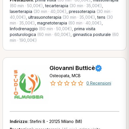
(60 min · 50,00€)
,
tecarterapia
(30 min · 35,00€)
,
laserterapia
(30 min · 40,00€)
,
pressoterapia
(30 min ·
40,00€)
,
ultrasuonoterapia
(30 min · 35,00€)
,
tens
(30
min · 35,00€)
,
magnetoterapia
(60 min · 40,00€)
,
linfodrenaggio
(60 min · 50,00€)
,
prima visita
posturologica
(60 min · 60,00€)
,
ginnastica posturale
(60
min · 190,00€)
Giovanni Butticè
Osteopata, MCB
0 Recensioni
Indirizzo:
Stefini 8 - 20125 Milano (MI)