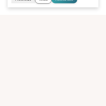
La piattaforma per trovare il terapista giusto, vicino a te.
PORTALE
SUPPORTO
Sei un paziente?
Contatti
Sei un terapista?
Guide
Blog
LEGALE
Termini e condizioni
Privacy Policy
Cookie Policy