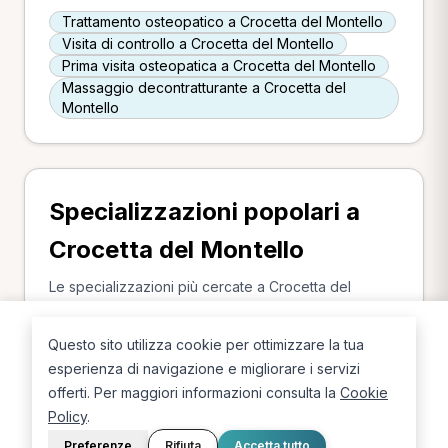
Trattamento osteopatico a Crocetta del Montello
Visita di controllo a Crocetta del Montello
Prima visita osteopatica a Crocetta del Montello
Massaggio decontratturante a Crocetta del
Montello
Specializzazioni popolari a
Crocetta del Montello
Le specializzazioni più cercate a Crocetta del
Montello.
Questo sito utilizza cookie per ottimizzare la tua
Osteopata a Crocetta del Montello
esperienza di navigazione e migliorare i servizi
Chinesiologo a Crocetta del Montello
offerti. Per maggiori informazioni consulta la
Cookie
MCB a Crocetta del Montello
Policy
.
Preferenze
Rifiuta
Accetta tutto