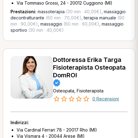
Via Tommaso Grossi, 24 - 20012 Cuggiono (MI)
Prestazioni:
massoterapia
(30 min · 40,00€)
,
massaggio
decontratturante
(60 min · 70,00€)
,
terapia manuale
(90
min · 90,00€)
,
massaggio
(60 min · 60,00€)
,
massaggio
sportivo
(30 min · 40,00€)
Dottoressa Erika Targa
Fisioterapista Osteopata
DomROI
Osteopata, Fisioterapista
0 Recensioni
Indirizzi:
Via Cardinal Ferrari 78 - 20017 Rho (MI)
Via Vismara 4 - 20044 Arese (MI)