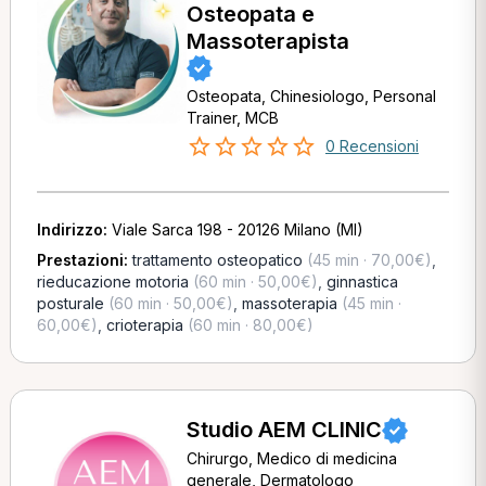
Osteopata e
Massoterapista
Osteopata, Chinesiologo, Personal
Trainer, MCB
0 Recensioni
Indirizzo:
Viale Sarca 198 - 20126 Milano (MI)
Prestazioni:
trattamento osteopatico
(45 min · 70,00€)
,
rieducazione motoria
(60 min · 50,00€)
,
ginnastica
posturale
(60 min · 50,00€)
,
massoterapia
(45 min ·
60,00€)
,
crioterapia
(60 min · 80,00€)
Studio AEM CLINIC
Chirurgo, Medico di medicina
generale, Dermatologo