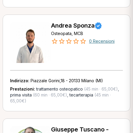
Andrea Sponza
Osteopata, MCB
0 Recensioni
Indirizzo:
Piazzale Gorini,18 - 20133 Milano (MI)
Prestazioni:
trattamento osteopatico
(45 min · 65,00€)
,
prima visita
(60 min · 65,00€)
,
tecarterapia
(45 min ·
65,00€)
Giuseppe Tuscano -