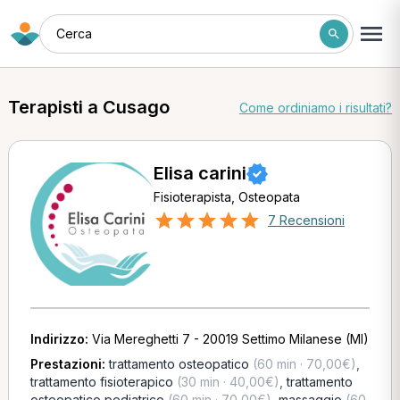
Cerca
Terapisti a Cusago
Come ordiniamo i risultati?
Elisa carini
Fisioterapista, Osteopata
7 Recensioni
Indirizzo:
Via Mereghetti 7 - 20019 Settimo Milanese (MI)
Prestazioni:
trattamento osteopatico
(60 min · 70,00€)
,
trattamento fisioterapico
(30 min · 40,00€)
,
trattamento
osteopatico pediatrico
(60 min · 70,00€)
,
massaggio
(60