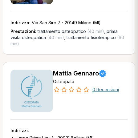
Indirizzo:
Via San Siro 7 - 20149 Milano (MI)
Prestazioni:
trattamento osteopatico
(40 min)
,
prima
visita osteopatica
(40 min)
,
trattamento fisioterapico
(60
min)
Mattia Gennaro
Osteopata
0 Recensioni
Indirizzi:
Largo Primo Levi 1 - 20021 Bollate (MI)