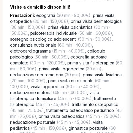
Visite a domicilio disponibili!
Prestazioni:
ecografia
(30 min · 90,00€)
,
prima visita
ortopedica
(30 min · 150,00€)
,
prima visita dermatologica
(30 min · 150,00€)
,
prima visita psichiatrica
(30 min ·
150,00€)
,
psicoterapia individuale
(50 min · 60,00€)
,
sostegno psicologico adolescenti
(50 min · 50,00€)
,
consulenza nutrizionale
(60 min · 40,00€)
,
elettrocardiogramma
(15 min · 40,00€)
,
colloquio
psicologico
(50 min · 50,00€)
,
ecografia addome
completo
(30 min · 120,00€)
,
prima visita fisioterapica
(60
min · 60,00€)
,
prima visita logopedica
(30 min)
,
rieducazione neuromotoria
(30 min)
,
prima visita fisiatrica
(20 min · 100,00€)
,
prima visita nutrizionale
(60 min ·
100,00€)
,
visita logopedica
(60 min · 40,00€)
,
rieducazione motoria
(45 min · 40,00€)
,
visita
fisioterapica domiciliare
(45 min · 60,00€)
,
trattamento
fisioterapico
(45 min · 45,00€)
,
trattamento osteopatico
(45 min · 75,00€)
,
trattamento osteopatico pediatrico
(45
min · 75,00€)
,
prima visita osteopatica
(45 min · 75,00€)
,
rieducazione posturale
(45 min · 45,00€)
,
visita
pediatrica
(45 min · 150,00€)
,
ginnastica posturale
(60